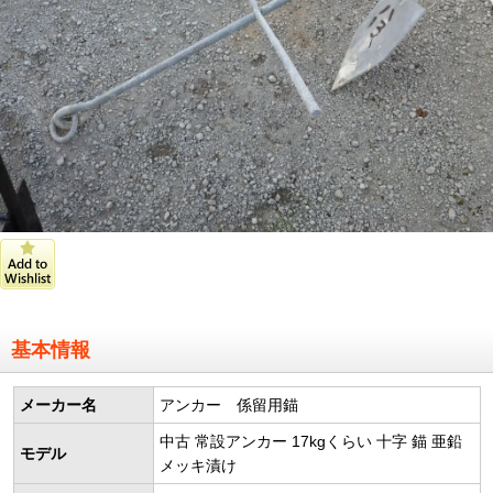
基本情報
メーカー名
アンカー 係留用錨
中古 常設アンカー 17kgくらい 十字 錨 亜鉛
モデル
メッキ漬け