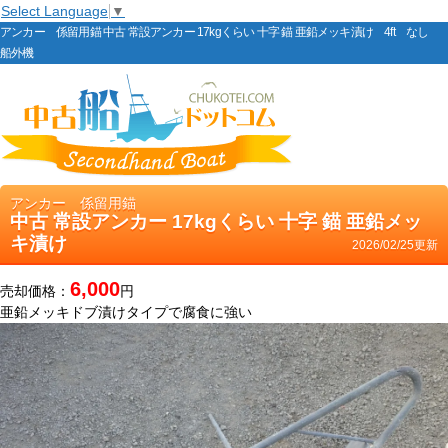
Select Language
▼
アンカー 係留用錨 中古 常設アンカー 17kgくらい 十字 錨 亜鉛メッキ漬け 4ft なし
船外機
アンカー 係留用錨
中古 常設アンカー 17kgくらい 十字 錨 亜鉛メッ
キ漬け
2026/02/25更新
6,000
売却価格：
円
亜鉛メッキドブ漬けタイプで腐食に強い