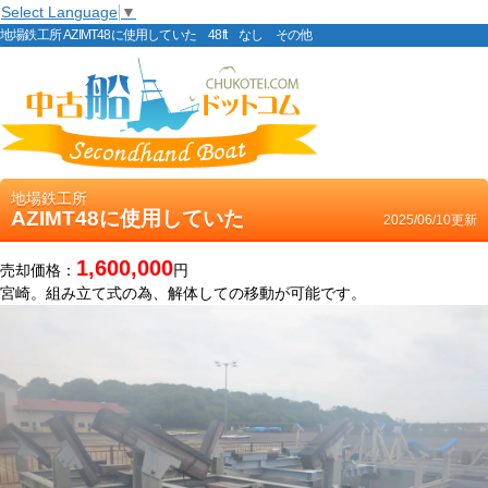
Select Language
▼
地場鉄工所 AZIMT48に使用していた 48ft なし その他
地場鉄工所
AZIMT48に使用していた
2025/06/10更新
1,600,000
売却価格：
円
宮崎。組み立て式の為、解体しての移動が可能です。