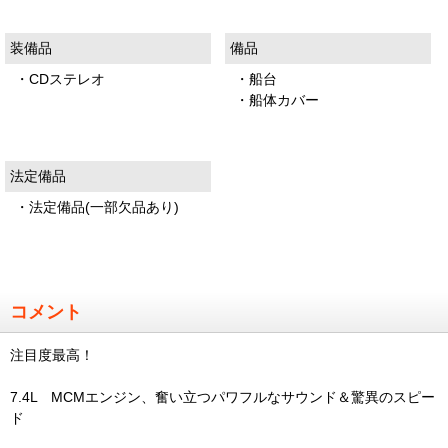
装備品
備品
・CDステレオ
・船台
・船体カバー
法定備品
・法定備品(一部欠品あり)
コメント
注目度最高！
7.4L MCMエンジン、奮い立つパワフルなサウンド＆驚異のスピー
ド