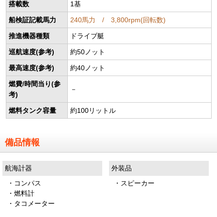
搭載数
1基
船検証記載馬力
240馬力 / 3,800rpm(回転数)
推進機器種類
ドライブ艇
巡航速度(参考)
約50ノット
最高速度(参考)
約40ノット
燃費/時間当り(参
－
考)
燃料タンク容量
約100リットル
備品情報
航海計器
外装品
・コンパス
・スピーカー
・燃料計
・タコメーター