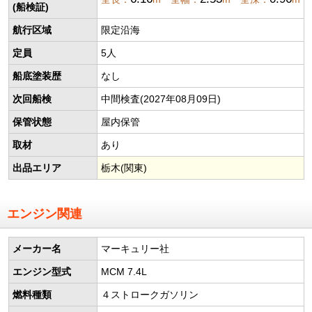
(船検証)
航行区域
限定沿海
定員
5人
船底塗装歴
なし
次回船検
中間検査(2027年08月09日)
保管状態
屋内保管
取材
あり
出品エリア
栃木(関東)
エンジン関連
メーカー名
マーキュリー社
エンジン型式
MCM 7.4L
燃料種類
４ストロークガソリン