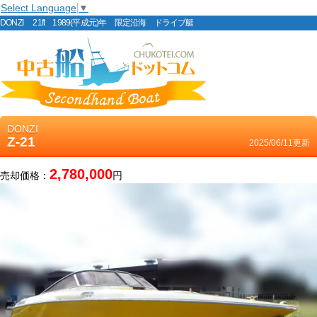
Select Language
▼
DONZI 21ft 1989(平成元)年 限定沿海 ドライブ艇
DONZI
Z-21
2025/06/11更新
2,780,000
売却価格：
円