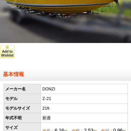
基本情報
メーカー名
DONZI
モデル
Z-21
モデルサイズ
21ft
年式不明
新適
サイズ
6.16
2.53
0.96
全長：
m 全幅：
m 全深：
m