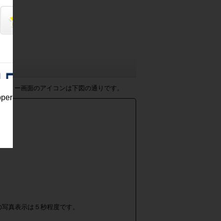
す。
ャラリー画面のアイコンは下図の通りです。
pper
。
の写真表示は５秒程度です。