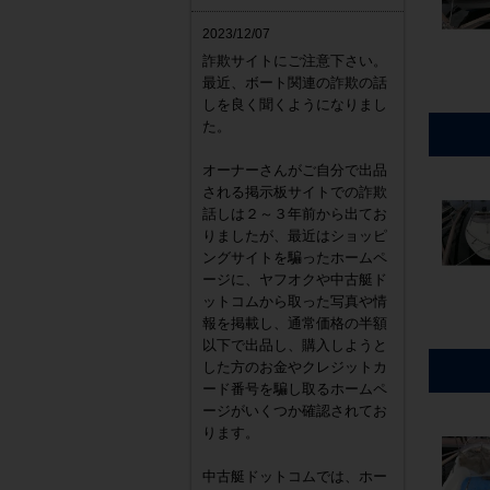
2023/12/07
詐欺サイトにご注意下さい。
最近、ボート関連の詐欺の話
しを良く聞くようになりまし
た。
オーナーさんがご自分で出品
される掲示板サイトでの詐欺
話しは２～３年前から出てお
りましたが、最近はショッピ
ングサイトを騙ったホームペ
ージに、ヤフオクや中古艇ド
ットコムから取った写真や情
報を掲載し、通常価格の半額
以下で出品し、購入しようと
した方のお金やクレジットカ
ード番号を騙し取るホームペ
ージがいくつか確認されてお
ります。
中古艇ドットコムでは、ホー