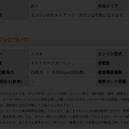
あり
出品エリア
項
エンジンのチルトアップ・ダウンは手動になります。
ジンについて
ー
スズキ
エンジン型式
類
４ストロークガソリン
搭載数
記載馬力
25馬力 / 5,000rpm(回転数)
推進機器種類
間当り(参考)
－
燃料タンク容量
示されたモデル名・サイズ年式・エンジン仕様・エンジン馬力・燃料種類・速度・燃費な
。オーナー様からいただいた情報を基に記載しておりますが、オーナー様の記憶違いや勘
き、最終的には自己判断にてご購入をお決め下さい。
は、メーターの表示時間を記載しております。あくまでもメータの表示時間ですので、実
・最高速度に関しては、オーナー様からお聞きした速度を記載しておりますが、オーナー
もあります。あくまでも参考までにご覧下さい。燃費やタンク容量などの数値に関しても