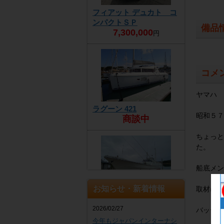
フィアット デュカト コ
ンパクトＳＰ
備品
7,300,000
円
コメ
ヤマハ 
ラグーン 421
昭和５７
商談中
ちょっと
た。
船底メン
お知らせ・新着情報
取材にお
ヤンマー DE30EZ
4,300,000
円
2026/02/27
バッテリ
今年もジャパンインターナシ