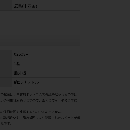
広島(中四国)
02503F
1基
船外機
約25リットル
どの数値は、中古艇ドットコムで確認を取ったものでは
違いの可能性もありますので、あくまでも、参考までに
際の使用時間を補償するものではありません。
様の記憶違いや、船の状態により記載されたスピードが出
同様です。