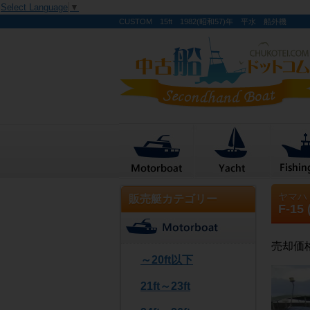
Select Language
▼
CUSTOM 15ft 1982(昭和57)年 平水 船外機
ヤマハ
販売艇カテゴリー
F-15
売却価
～20ft以下
21ft～23ft