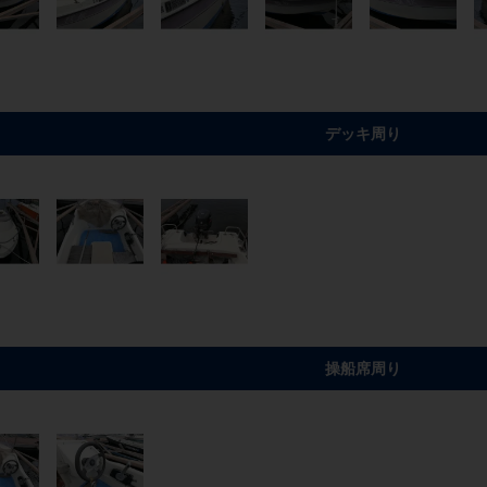
デッキ周り
操船席周り