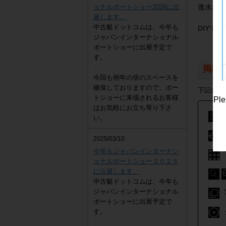
ョナルボートショー2026に出
進水から
展します。
中古艇ドットコムは、今年も
DIYで
ジャパンインターナショナル
ボートショーに出展予定で
す。
掲載
今回も例年の倍のスペースを
確保しておりますので、ボー
下記の写
トショーに来場されるお客様
Ple
はお気軽にお立ち寄り下さ
い。
2025/03/10
今年もジャパンインターナシ
ョナルボートショー２０２５
に出展します。
中古艇ドットコムは、今年も
ジャパンインターナショナル
ボートショーに出展予定で
す。