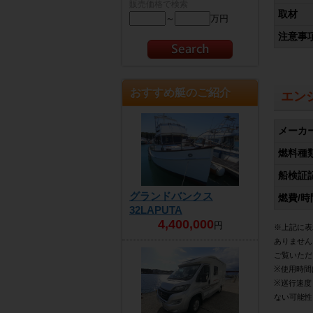
販売価格で検索
取材
～
万円
注意事
おすすめ艇のご紹介
エン
メーカ
燃料種
船検証
グランドバンクス
燃費/時
32LAPUTA
4,400,000
円
※上記に表
ありません
ご覧いただ
※使用時間
※巡行速度
ない可能性