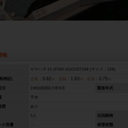
情報
ヤマハ F-15 (FISH-15)CUSTOM (サイズ：15ft)
3.92
1.63
0.75
船検証)
全長：
m 全幅：
m 全深：
m
月日
1982(昭和57)年9月
製造年式
域
平水
装歴
あり
5人
次回船検
ンク容量
－
保管状態