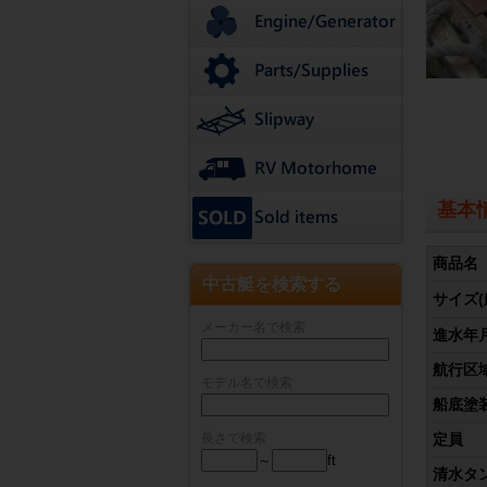
基本
商品名
中古艇を検索する
サイズ(
メーカー名で検索
進水年
航行区
モデル名で検索
船底塗
長さで検索
定員
～
ft
清水タ