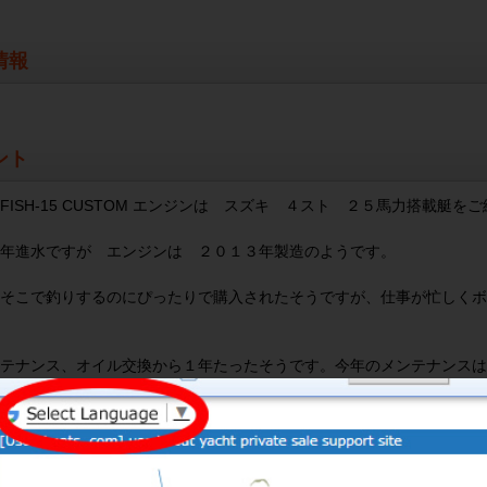
情報
ント
FISH-15 CUSTOM エンジンは スズキ ４スト ２５馬力搭載艇を
年進水ですが エンジンは ２０１３年製造のようです。
そこで釣りするのにぴったりで購入されたそうですが、仕事が忙しくボ
テナンス、オイル交換から１年たったそうです。今年のメンテナンスは
伺いしたとき、バッテリーがあがっていたので始動確認できませんでし
ーは再充電して使えるようにするそうです。