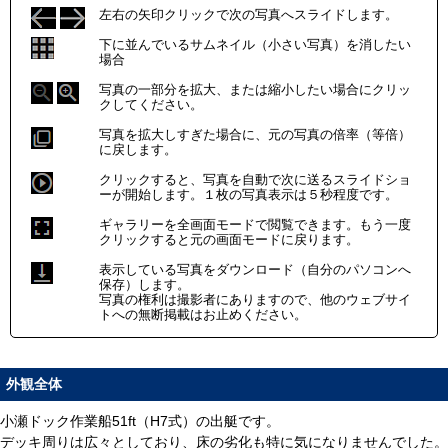
左右の矢印クリックで次の写真へスライドします。
下に並んでいるサムネイル（小さい写真）を消したい
場合
写真の一部分を拡大、または縮小したい場合にクリッ
クしてください。
写真を拡大しすぎた場合に、元の写真の倍率（等倍）
に戻します。
クリックすると、写真を自動で次に送るスライドショ
ーが開始します。１枚の写真表示は５秒程度です。
ギャラリーを全画面モードで閲覧できます。もう一度
クリックすると元の画面モードに戻ります。
表示している写真をダウンロード（自分のパソコンへ
保存）します。
写真の権利は撮影者にありますので、他のウェブサイ
トへの無断掲載はお止めください。
外観全体
小瀬ドック作業船51ft（H7式）の出艇です。
デッキ周りは広々としており、床の劣化も特に気になりませんでした。