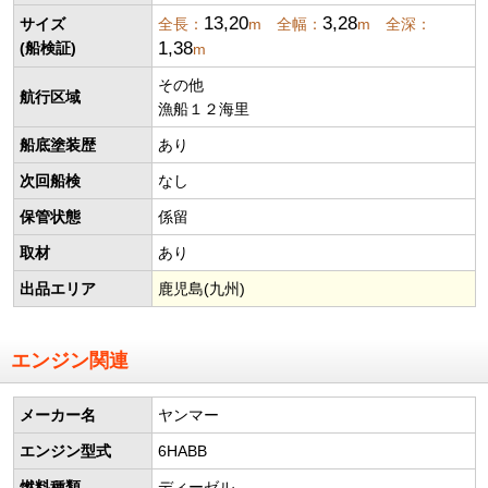
13,20
3,28
サイズ
全長：
m 全幅：
m 全深：
1,38
(船検証)
m
その他
航行区域
漁船１２海里
船底塗装歴
あり
次回船検
なし
保管状態
係留
取材
あり
出品エリア
鹿児島(九州)
エンジン関連
メーカー名
ヤンマー
エンジン型式
6HABB
燃料種類
ディーゼル