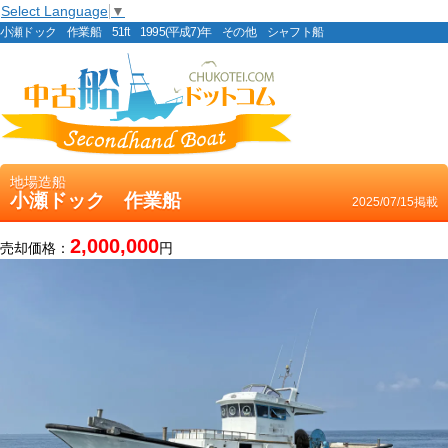
Select Language
▼
小瀬ドック 作業船 51ft 1995(平成7)年 その他 シャフト船
地場造船
小瀬ドック 作業船
2025/07/15掲載
2,000,000
売却価格：
円