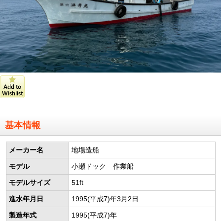
基本情報
メーカー名
地場造船
モデル
小瀬ドック 作業船
モデルサイズ
51ft
進水年月日
1995(平成7)年3月2日
製造年式
1995(平成7)年