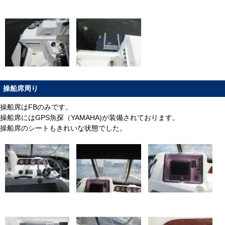
操船席周り
操船席はFBのみです。
操船席にはGPS魚探（YAMAHA)が装備されております。
操船席のシートもきれいな状態でした。