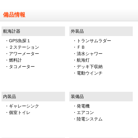
備品情報
航海計器
外装品
・GPS魚探１
・トランサムラダー
・２ステーション
・ＦＢ
・アワーメーター
・清水シャワー
・燃料計
・航海灯
・タコメーター
・デッキ下収納
・電動ウインチ
内装品
装備品
・ギャレーシンク
・発電機
・個室トイレ
・エアコン
・陸電システム