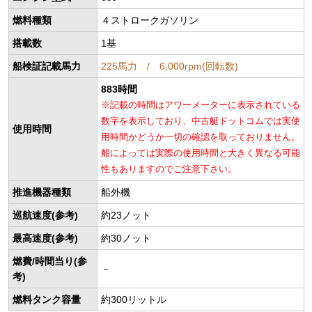
燃料種類
４ストロークガソリン
搭載数
1基
船検証記載馬力
225馬力 / 6,000rpm(回転数)
883時間
※記載の時間はアワーメーターに表示されている
数字を表示しており、中古艇ドットコムでは実使
使用時間
用時間かどうか一切の確認を取っておりません。
船によっては実際の使用時間と大きく異なる可能
性もありますのでご注意下さい。
推進機器種類
船外機
巡航速度(参考)
約23ノット
最高速度(参考)
約30ノット
燃費/時間当り(参
－
考)
燃料タンク容量
約300リットル