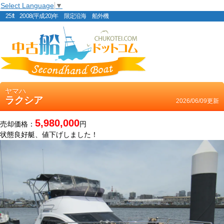
Select Language
▼
25ft 2008(平成20)年 限定沿海 船外機
ヤマハ
ラクシア
2026/06/09更新
5,980,000
売却価格：
円
状態良好艇、値下げしました！