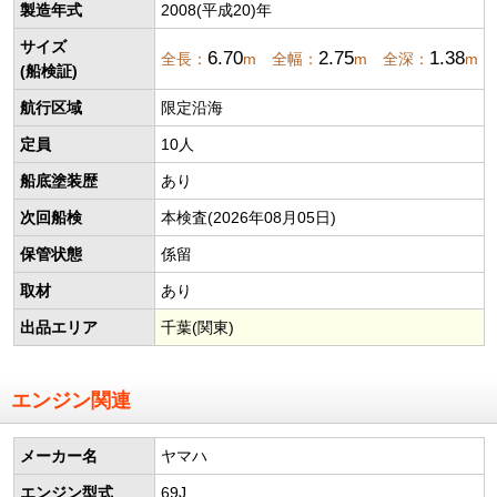
製造年式
2008(平成20)年
サイズ
6.70
2.75
1.38
全長：
m 全幅：
m 全深：
m
(船検証)
航行区域
限定沿海
定員
10人
船底塗装歴
あり
次回船検
本検査(2026年08月05日)
保管状態
係留
取材
あり
出品エリア
千葉(関東)
エンジン関連
メーカー名
ヤマハ
エンジン型式
69J