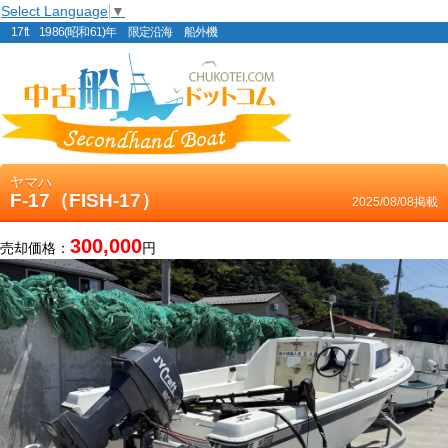
Select Language
▼
17ft 1986(昭和61)年 限定沿海 船外機
ヤマハ
F-17（FISH-17）
2025/08/08掲載
300,000
売却価格：
円