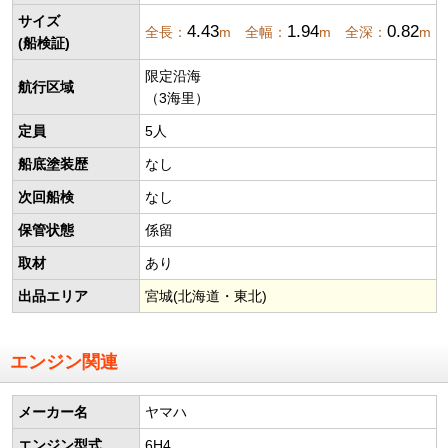
サイズ
4.43
1.94
0.82
全長：
m 全幅：
m 全深：
m
(船検証)
限定沿海
航行区域
（3海里）
定員
5人
船底塗装歴
なし
次回船検
なし
保管状態
係留
取材
あり
出品エリア
宮城(北海道・東北)
エンジン関連
メーカー名
ヤマハ
エンジン型式
6H4