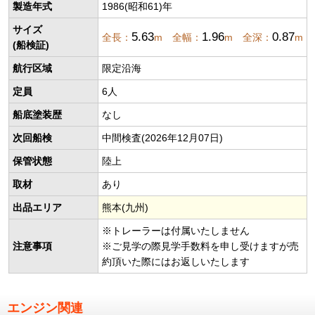
製造年式
1986(昭和61)年
サイズ
5.63
1.96
0.87
全長：
m 全幅：
m 全深：
m
(船検証)
航行区域
限定沿海
定員
6人
船底塗装歴
なし
次回船検
中間検査(2026年12月07日)
保管状態
陸上
取材
あり
出品エリア
熊本(九州)
※トレーラーは付属いたしません
注意事項
※ご見学の際見学手数料を申し受けますが売
約頂いた際にはお返しいたします
エンジン関連