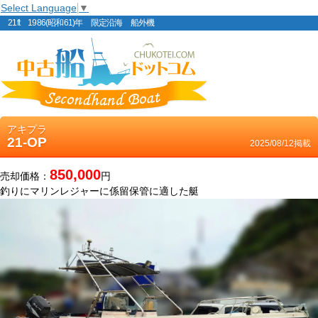
Select Language
▼
21ft 1986(昭和61)年 限定沿海 船外機
アキプラ
21-OP
2025/08/12掲載
850,000
売却価格：
円
釣りにマリンレジャーに係留保管に適した艇