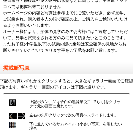
整備履歴・修復歴や艇の過去の状態などに関しては、中古艇ドット
コムでは把握出来ておりません。
ホームページの内容と写真は参考までにご覧いただき、必ず見学、
ご試乗され、購入者本人の眼で確認の上、ご購入をご検討いただけ
るようお願いいたします。
オーナー様により、船体の見学のみのお客様にはご遠慮していただ
いて、見学と試乗をされる方のみに見て頂きたいとこのことです。
またお子様(小学生以下)の試乗の際の乗船は安全確保の見地からお
断りさせていただいております事をご了承をお願い致します。
掲載艇写真
下記の写真いずれかをクリックすると、大きなギャラリー画面でご確認
頂けます。ギャラリー画面のアイコンは下図の通りです。
上記ボタン、又は余白の黒背景(どこでも可)をクリッ
クで元の画面に戻れます。
左右の矢印クリックで次の写真へスライドします。
下に並んでいるサムネイル（小さい写真）を消したい
場合