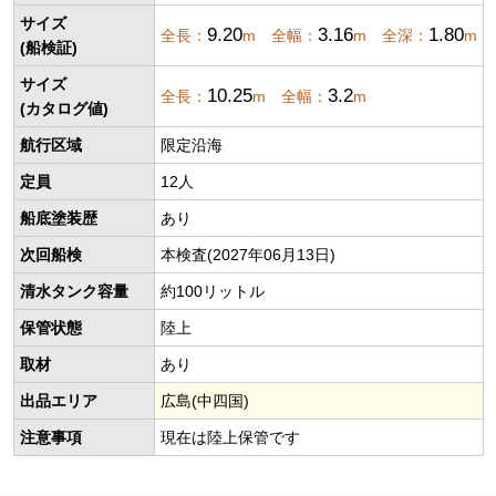
サイズ
9.20
3.16
1.80
全長：
m 全幅：
m 全深：
m
(船検証)
サイズ
10.25
3.2
全長：
m 全幅：
m
(カタログ値)
航行区域
限定沿海
定員
12人
船底塗装歴
あり
次回船検
本検査(2027年06月13日)
清水タンク容量
約100リットル
保管状態
陸上
取材
あり
出品エリア
広島(中四国)
注意事項
現在は陸上保管です