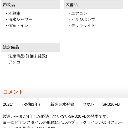
内装品
装備品
・冷蔵庫
・エアコン
・清水シャワー
・ビルジポンプ
・個室トイレ
・デッキライト
法定備品
・法定備品(詳細未確認)
・アンカー
コメント
2021年 （令和3年） 新造進水登録 ヤマハ SR320FB
製造からまだ4年しか経過していないSR320FBの登場です。
ヨーロピアンスタイルの船体にハルのブラックラインがよりスポー