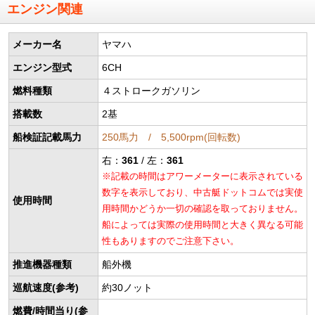
エンジン関連
メーカー名
ヤマハ
エンジン型式
6CH
燃料種類
４ストロークガソリン
搭載数
2基
船検証記載馬力
250馬力 / 5,500rpm(回転数)
右：
361
/ 左：
361
※記載の時間はアワーメーターに表示されている
数字を表示しており、中古艇ドットコムでは実使
使用時間
用時間かどうか一切の確認を取っておりません。
船によっては実際の使用時間と大きく異なる可能
性もありますのでご注意下さい。
推進機器種類
船外機
巡航速度(参考)
約30ノット
燃費/時間当り(参