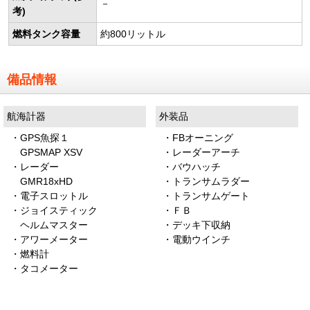
－
考)
燃料タンク容量
約800リットル
備品情報
航海計器
外装品
・GPS魚探１
・FBオーニング
GPSMAP XSV
・レーダーアーチ
・レーダー
・バウハッチ
GMR18xHD
・トランサムラダー
・電子スロットル
・トランサムゲート
・ジョイスティック
・ＦＢ
ヘルムマスター
・デッキ下収納
・アワーメーター
・電動ウインチ
・燃料計
・タコメーター