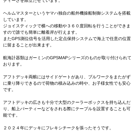
ティーさを際立たせています。
ヘルムマスターというヤマハ独自の船外機操船制御システムを搭載
しています。
ジョイスティックで横への移動や３６０度回転を行うことができま
すので誰でも簡単に離着岸が行えます。
またGPS測位信号を活用した定点保持システムで海上で任意の位置
に留まることが出来ます。
航海計器類はガーミンのGPSMAPシリーズのものが取り付けられて
おります。
アフトデッキ両舷にはサイドゲートがあり、ブルワークをまたがず
に乗り降りできるので荷物の積み込みの時や、お子様女性でも安心
です。
アフトデッキの広さも十分で大型のクーラーボックスを持ち込んだ
り、船上パーティーなどをされる際にテーブルを設置することも可
能です。
２０２４年にデッキにフレキシチークを張ったそうです。