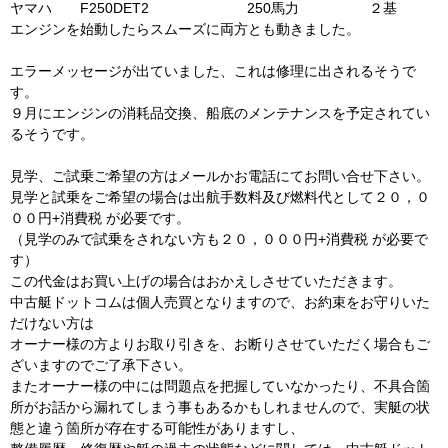
ヤマハ F250DET2 250馬力 ２基
エンジンを始動したらスムーズに両方とも動きました。
エラーメッセージが出ていました、これは修理に出されるそうで
す。
９月にエンジンの消耗品交換、船底のメンテナンスを予定されてい
るそうです。
見学、ご試乗ご希望の方はメールかお電話にてお問い合せ下さい。
見学と試乗をご希望の場合は出航手数料及び燃料代として２０，０
００円+消費税 が必要です。
（見学のみで試乗をされない方も２０，０００円+消費税 が必要で
す）
この代金はお買い上げの場合はおかえしさせていただきます。
中古艇ドットコムは個人売買となりますので、お約束をお守りいた
だけない方は
オーナー様の方よりお取り引きを、お断りさせていただく場合もご
ざいますのでご了承下さい。
またオーナー様の中には問題点を把握していなかったり、不具合箇
所がお話から漏れてしまう事もあるかもしれませんので、実艇の状
態と違う箇所が存在する可能性がありますし、