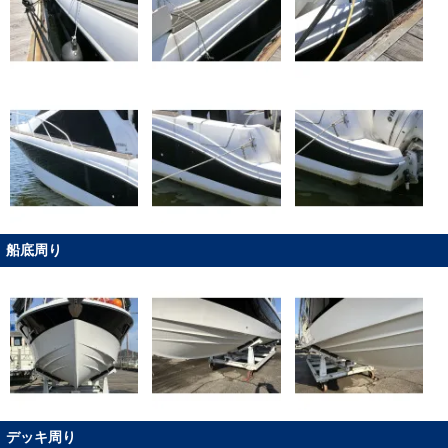
船底周り
デッキ周り