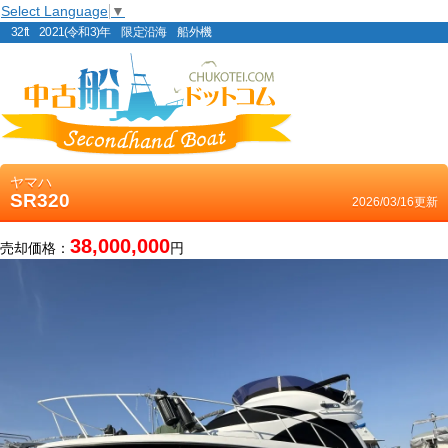
Select Language
▼
32ft 2021(令和3)年 限定沿海 船外機
ヤマハ
SR320
2026/03/16更新
38,000,000
売却価格：
円