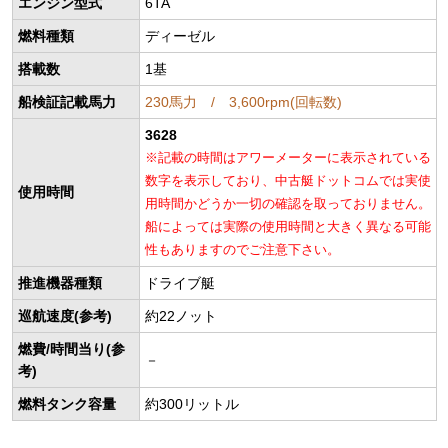
エンジン型式
6TA
燃料種類
ディーゼル
搭載数
1基
船検証記載馬力
230馬力 / 3,600rpm(回転数)
3628
※記載の時間はアワーメーターに表示されている
数字を表示しており、中古艇ドットコムでは実使
使用時間
用時間かどうか一切の確認を取っておりません。
船によっては実際の使用時間と大きく異なる可能
性もありますのでご注意下さい。
推進機器種類
ドライブ艇
巡航速度(参考)
約22ノット
燃費/時間当り(参
－
考)
燃料タンク容量
約300リットル