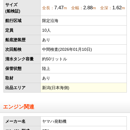
サイズ
7.47
2.88
1.62
全長：
m 全幅：
m 全深：
m
(船検証)
航行区域
限定沿海
定員
10人
船底塗装歴
あり
次回船検
中間検査(2026年01月10日)
清水タンク容量
約50リットル
保管状態
陸上
取材
あり
出品エリア
新潟(日本海側)
エンジン関連
メーカー名
ヤマハ発動機