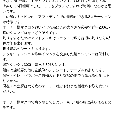
少なく濁り船底、ドライブも汚れています。取材時は冬備えの為、
上架して5日程度でした。ここもブラシでこすれば綺麗になるかと思
います。
この船はキャビン内、アフトデッキでの操船ができる2ステーション
が特徴です。
オーナー様マグロを追いかける為にこの大きさが必要で近年200kg-
程のクロマグロを上げたそうです。
釣りをするためのアフトデッキはフラットで広く普通の釣りなら4人
程度竿を出せます。
折り畳みのシートもあります。
デッキウォッシュや昨年インペラを交換した清水シャワーは便利で
す。
燃料タンクは300ℓ、清水も50ℓ入ります。
船内は操船席の他に左舷側ベンチシート、テーブルもあります。
個室トイレ、バウバース兼物入もあり突然の雨でも濡れる心配はあ
りません。
現在GPS魚探はなく次のオーナー様がお好きな機種をお取り付けく
ださい。
オーナー様マグロで肩を壊してしまい、もう1艘の船に乗られるとの
事です。