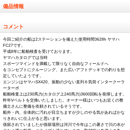
備品情報
コメント
今回ご紹介の船は2ステーションを備えた使用時間3628h ヤマハ
FC27です。
平成8年に船舶検査を受けております。
ヤマハカタログでは当時
スポーツマインドを満載して限りなく自由なフィールドへ
をコンセプトにクルージング、また広いアフトデッキでの釣りを想
定していたようです。
エンジンはヤマハSX420、振動の少ない直列６気筒インタークーラ
ーターボ
船舶検査上は230馬力(カタログ上240馬力)3600回転を発揮します。
昨年Vベルトを交換いたしました。オーナー様はいつもお近くの整
備士さんに整備を依頼されているそうです。
船外・内、全体的に汚れが目立ちますが少しのやる気があればかな
りきれいに仕上がると思います。
係留されていましたが係留場所は河川で今年はこの暑さで川の水が