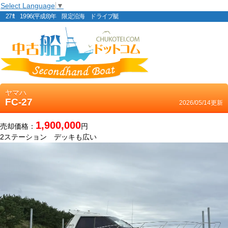
Select Language
▼
27ft 1996(平成8)年 限定沿海 ドライブ艇
ヤマハ
FC-27
2026/05/14更新
1,900,000
売却価格：
円
2ステーション デッキも広い