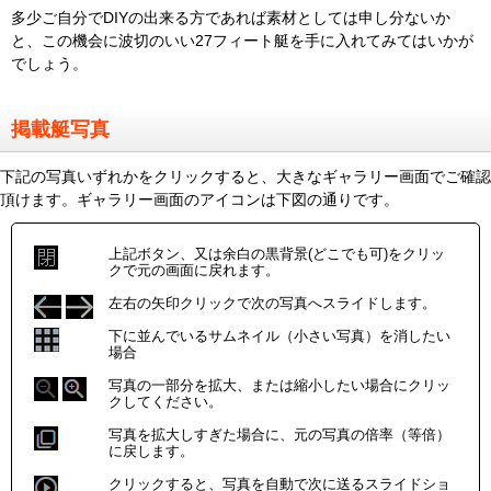
多少ご自分でDIYの出来る方であれば素材としては申し分ないか
と、この機会に波切のいい27フィート艇を手に入れてみてはいかが
でしょう。
掲載艇写真
下記の写真いずれかをクリックすると、大きなギャラリー画面でご確認
頂けます。ギャラリー画面のアイコンは下図の通りです。
上記ボタン、又は余白の黒背景(どこでも可)をクリッ
クで元の画面に戻れます。
左右の矢印クリックで次の写真へスライドします。
下に並んでいるサムネイル（小さい写真）を消したい
場合
写真の一部分を拡大、または縮小したい場合にクリッ
クしてください。
写真を拡大しすぎた場合に、元の写真の倍率（等倍）
に戻します。
クリックすると、写真を自動で次に送るスライドショ