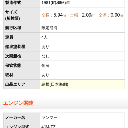
製造年式
1981(昭和56)年
サイズ
5.94
2.09
0.90
全長：
m 全幅：
m 全深：
m
(船検証)
航行区域
限定沿海
定員
4人
船底塗装歴
あり
次回船検
なし
保管状態
係留
取材
あり
出品エリア
島根(日本海側)
エンジン関連
メーカー名
ヤンマー
エンジン型式
4JM-TZ