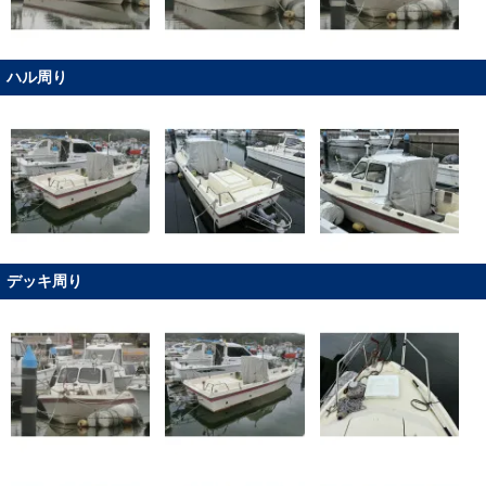
ハル周り
デッキ周り