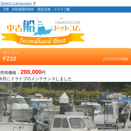
Select Language
▼
22ft 1981(昭和56)年 限定沿海 ドライブ艇
ヤンマー
FZ22
2025/10/15掲載
200,000
売却価格：
円
5月にドライブのメンテナンスしました