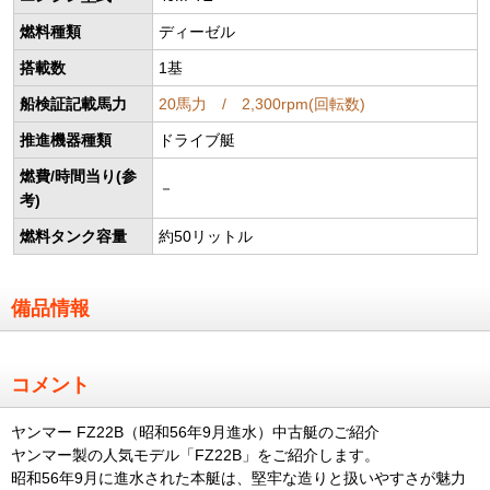
燃料種類
ディーゼル
搭載数
1基
船検証記載馬力
20馬力 / 2,300rpm(回転数)
推進機器種類
ドライブ艇
燃費/時間当り(参
－
考)
燃料タンク容量
約50リットル
備品情報
コメント
ヤンマー FZ22B（昭和56年9月進水）中古艇のご紹介
ヤンマー製の人気モデル「FZ22B」をご紹介します。
昭和56年9月に進水された本艇は、堅牢な造りと扱いやすさが魅力