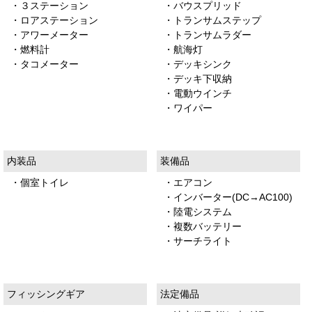
・３ステーション
・バウスプリッド
・ロアステーション
・トランサムステップ
・アワーメーター
・トランサムラダー
・燃料計
・航海灯
・タコメーター
・デッキシンク
・デッキ下収納
・電動ウインチ
・ワイパー
内装品
装備品
・個室トイレ
・エアコン
・インバーター(DC→AC100)
・陸電システム
・複数バッテリー
・サーチライト
フィッシングギア
法定備品