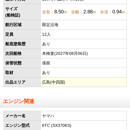
サイズ
8.50
2.88
0.94
全長：
m 全幅：
m 全深：
m
(船検証)
航行区域
限定沿海
定員
12人
船底塗装歴
あり
次回船検
本検査(2027年08月06日)
保管状態
係留
取材
あり
出品エリア
広島(中四国)
エンジン関連
メーカー名
ヤマハ
エンジン型式
6TC (SX370KS)