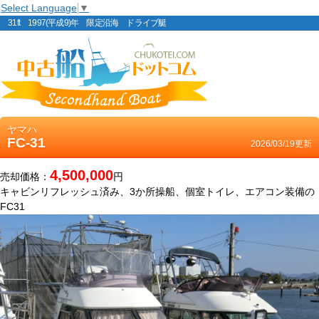
Select Language
▼
31ft 1997(平成9)年 限定沿海 ドライブ艇
ヤマハ
FC-31
2026/03/19更新
4,500,000
売却価格：
円
キャビンリフレッシュ済み、3か所操船、個室トイレ、エアコン装備の
FC31