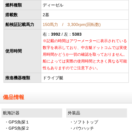
燃料種類
ディーゼル
搭載数
2基
船検証記載馬力
150馬力 / 3,300rpm(回転数)
右：
3992
/ 左：
5383
※記載の時間はアワーメーターに表示されている
数字を表示しており、中古艇ドットコムでは実使
使用時間
用時間かどうか一切の確認を取っておりません。
船によっては実際の使用時間と大きく異なる可能
性もありますのでご注意下さい。
推進機器種類
ドライブ艇
備品情報
航海計器
外装品
・GPS魚探１
・ソフトトップ
・GPS魚探２
・バウハッチ