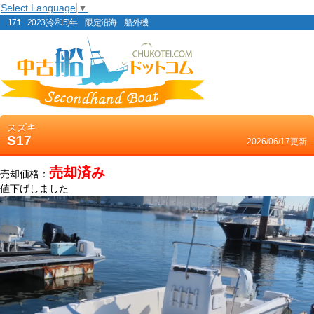
Select Language
▼
17ft 2023(令和5)年 限定沿海 船外機
スズキ
S17
2026/06/17更新
売却済み
売却価格：
値下げしました