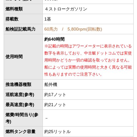
燃料種類
４ストロークガソリン
搭載数
1基
船検証記載馬力
60馬力 / 5,800rpm(回転数)
約640時間
※記載の時間はアワーメーターに表示されている
数字を表示しており、中古艇ドットコムでは実使
使用時間
用時間かどうか一切の確認を取っておりません。
船によっては実際の使用時間と大きく異なる可能
性もありますのでご注意下さい。
推進機器種類
船外機
巡航速度(参考)
約17ノット
最高速度(参考)
約21ノット
燃費/時間当り(参
－
考)
燃料タンク容量
約25リットル