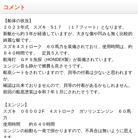
コメント
【船体の状況】
２０２３年式 スズキ S１７ （１７フィート）となります。
新艇から約３年が経過していますが、大きな傷や凹みも無く比較的
綺麗な艇です。
スズキ４ストローク ６０馬力を装備されており、使用時間は、約
６４０時間です。 定員５人です。
航海灯 ＧＰＳ魚探（HONDEX製）が装備されています。
エンジン音も静かで燃費も良さそうです。
船底シートをされていますので、貝等の付着は少ないと思われます
が、
確認は出来ておりませんので、貝等の付着があるかもしれません。
前回の船底塗装は令和７年１月にされたそうです。
【エンジン】
スズキ ０６００２F ４ストローク ガソリンエンジン ６０馬
力
使用時間 約６４０時間
エンジンの始動も一発で掛かりますので、不具合は無いように思え
ます。