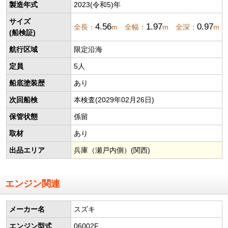
製造年式
2023(令和5)年
サイズ
4.56
1.97
0.97
全長：
m 全幅：
m 全深：
m
(船検証)
航行区域
限定沿海
定員
5人
船底塗装歴
あり
次回船検
本検査(2029年02月26日)
保管状態
係留
取材
あり
出品エリア
兵庫（瀬戸内側）(関西)
エンジン関連
メーカー名
スズキ
エンジン型式
06002F