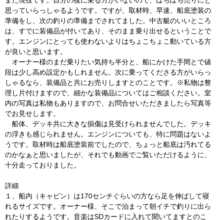
まだ現役です。自分の後に乗る方がいないので、ぼちぼち売りにと
思っていらっしゃるようです。ですが、取材時、早速、船底塗装の
準備をし、次の釣りの準備までされてました。中古艇のいいところ
は、すでに装備品が付いてあり、そのまま乗り出せるということで
す。エンジンにとっても使わないよりはちょこちょこ動いている方
が良いと思います。
オーナー様のまだ乗りたい気持ち半分と、船にかけた手間とで値
段は少し高め設定かもしれません。次に乗ってくださる方がいらっ
しゃるなら、装備品と共にお売りしますとのことです。※私物は整
理し片付けますので、細かな装備品についてはご相談ください。室
内の写真は私物もありますので、お問合せいただきましたら写真等
でお見せします。
船体、デッキ共に大きな損傷は見受けられませんでした。デッキ
の浮きも感じられません。エンジンについても、特に問題はないよ
うです。取材時は船底塗装前でしたので、ちょっと船底は汚れてる
のかなぁと思いましたが、それでも動画でご覧いただけるように、
十分走っておりました。
詳細
１、船内（キャビン）は170センチぐらいの方なら足を伸ばして寝
れるサイズです。オーナー様、そこで泊まって朝イチで釣りに出ら
れたりするようです。音楽はSDカードに入れて聞いてますとのこ