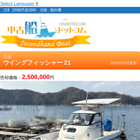
Select Language
▼
21ft 2006(平成18)年 沿海 船外機
日産
ウイングフィッシャー 21
2026/05/02更新
2,500,000
売却価格：
円