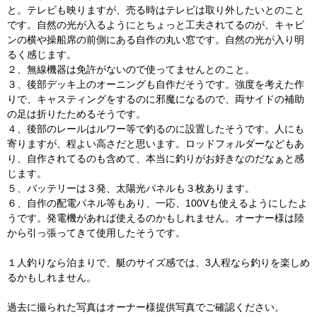
と。テレビも映りますが、売る時はテレビは取り外したいとのこと
です。自然の光が入るようにとちょっと工夫されてるのが、キャビ
ンの横や操船席の前側にある自作の丸い窓です。自然の光が入り明
るく感じます。
２、無線機器は免許がないので使ってませんとのこと。
３、後部デッキ上のオーニングも自作だそうです。強度を考えた作
りで、キャスティングをするのに邪魔になるので、両サイドの補助
の足は折りたためるそうです。
４、後部のレールはルワー等で釣るのに設置したそうです。人にも
寄りますが、程よい高さだと思います。ロッドフォルダーなどもあ
り、自作されてるのも含めて、本当に釣りがお好きなのだなぁと感
じます。
５、バッテリーは３発、太陽光パネルも３枚あります。
６、自作の配電パネル等もあり、一応、100Vも使えるようにしたよ
うです。発電機があれば使えるのかもしれません。オーナー様は陸
から引っ張ってきて使用したそうです。
１人釣りなら泊まりで、艇のサイズ感では、3人程なら釣りを楽しめ
るかもしれません。
過去に撮られた写真はオーナー様提供写真でご確認ください。