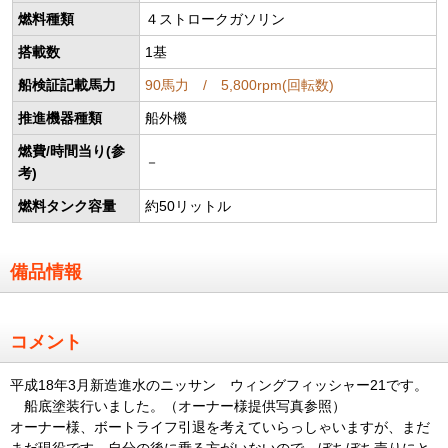
燃料種類
４ストロークガソリン
搭載数
1基
船検証記載馬力
90馬力 / 5,800rpm(回転数)
推進機器種類
船外機
燃費/時間当り(参
－
考)
燃料タンク容量
約50リットル
備品情報
コメント
平成18年3月新造進水のニッサン ウィングフィッシャー21です。
船底塗装行いました。（オーナー様提供写真参照）
オーナー様、ボートライフ引退を考えていらっしゃいますが、まだ