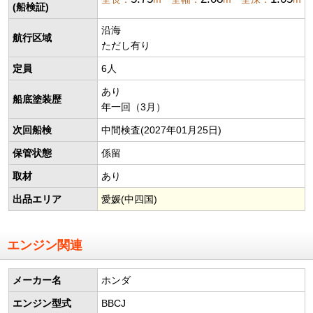
(船検証)
沿海
航行区域
ただし有り
定員
6人
あり
船底塗装歴
年一回（3月）
次回船検
中間検査(2027年01月25日)
保管状態
係留
取材
あり
出品エリア
愛媛(中四国)
エンジン関連
メーカー名
ホンダ
エンジン型式
BBCJ