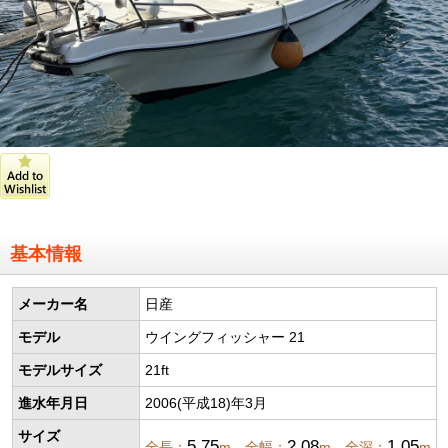
基本情報
メーカー名
日産
モデル
ウイングフィッシャー 21
モデルサイズ
21ft
進水年月日
2006(平成18)年3月
サイズ
5.75
2.08
1.05
全長：
m 全幅：
m 全深：
m