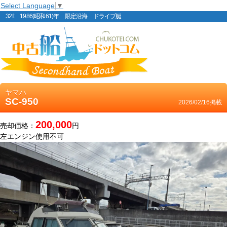
Select Language
▼
32ft 1986(昭和61)年 限定沿海 ドライブ艇
ヤマハ
SC-950
2026/02/16掲載
200,000
売却価格：
円
左エンジン使用不可