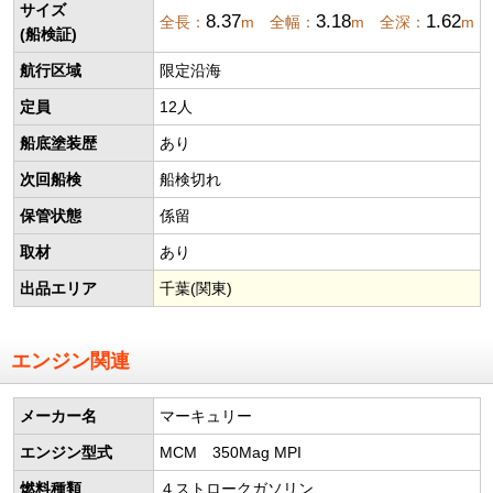
サイズ
8.37
3.18
1.62
全長：
m 全幅：
m 全深：
m
(船検証)
航行区域
限定沿海
定員
12人
船底塗装歴
あり
次回船検
船検切れ
保管状態
係留
取材
あり
出品エリア
千葉(関東)
エンジン関連
メーカー名
マーキュリー
エンジン型式
MCM 350Mag MPI
燃料種類
４ストロークガソリン