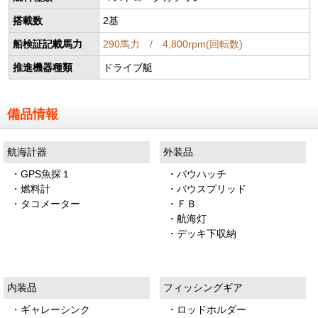
搭載数
2基
船検証記載馬力
290馬力 / 4,800rpm(回転数)
推進機器種類
ドライブ艇
備品情報
航海計器
外装品
・GPS魚探１
・バウハッチ
・燃料計
・バウスプリッド
・タコメーター
・ＦＢ
・航海灯
・デッキ下収納
内装品
フィッシングギア
・ギャレーシンク
・ロッドホルダー