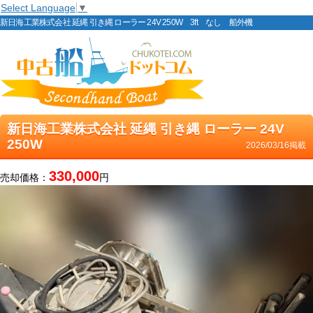
Select Language
▼
新日海工業株式会社 延縄 引き縄 ローラー 24V 250W 3ft なし 船外機
新日海工業株式会社 延縄 引き縄 ローラー 24V
250W
2026/03/16掲載
330,000
売却価格：
円