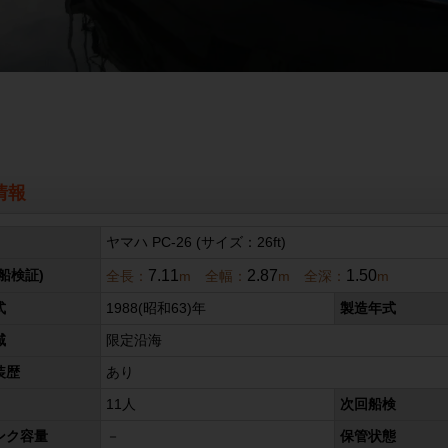
情報
ヤマハ PC-26 (サイズ：26ft)
7.11
2.87
1.50
船検証)
全長：
m 全幅：
m 全深：
m
式
1988(昭和63)年
製造年式
域
限定沿海
装歴
あり
11人
次回船検
ンク容量
－
保管状態