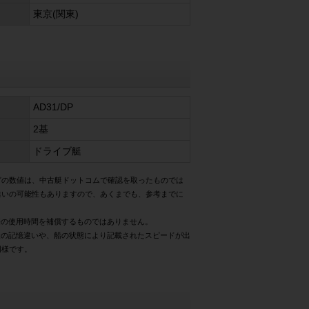
東京(関東)
AD31/DP
2基
ドライブ艇
どの数値は、中古艇ドットコムで確認を取ったものでは
違いの可能性もありますので、あくまでも、参考までに
際の使用時間を補償するものではありません。
様の記憶違いや、船の状態により記載されたスピードが出
同様です。