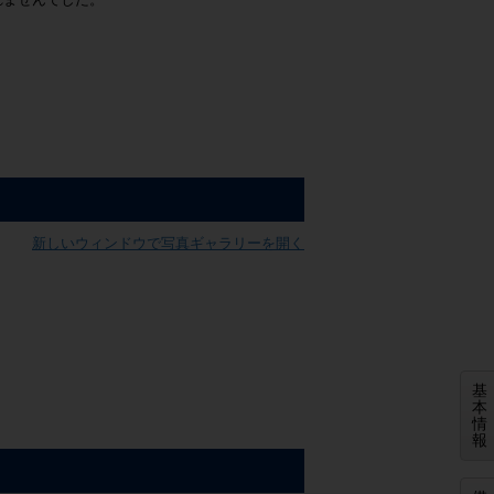
新しいウィンドウで写真ギャラリーを開く
基
本
情
報