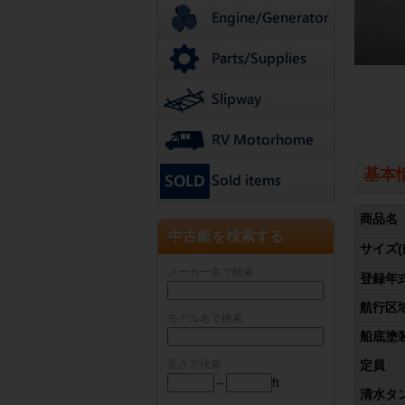
基本
商品名
中古艇を検索する
サイズ(
メーカー名で検索
登録年
航行区
モデル名で検索
船底塗
長さで検索
定員
～
ft
清水タ