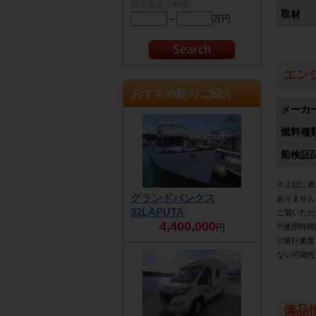
販売価格で検索
取材
～
万円
エン
おすすめ艇のご紹介
メーカ
燃料種
船検証
※上記に表
グランドバンクス
ありません
32LAPUTA
ご覧いただ
4,400,000
※使用時間
円
※巡行速度
ない可能性
備品