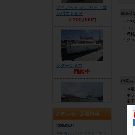
フィアット デュカト コ
ンパクトＳＰ
航海計
7,300,000
円
・GP
・コン
・燃料
・タコ
ラグーン 421
商談中
内装品
・冷蔵
・ギャ
・電子
・個室
・TV
お知らせ・新着情報
ヤンマー DE30EZ
4,300,000
円
2026/02/27
今年もジャパンインターナシ