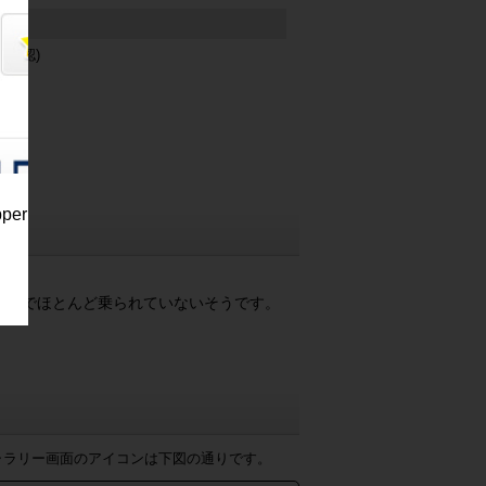
未確認)
ット
pper
ご多忙でほとんど乗られていないそうです。
ャラリー画面のアイコンは下図の通りです。