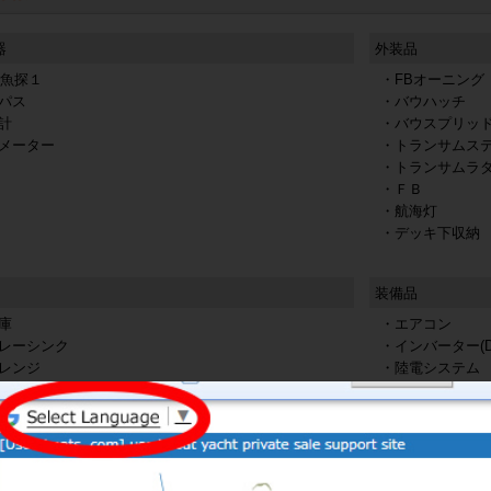
器
外装品
S魚探１
・FBオーニング
パス
・バウハッチ
計
・バウスプリッ
メーター
・トランサムス
・トランサムラ
・ＦＢ
・航海灯
・デッキ下収納
装備品
庫
・エアコン
レーシンク
・インバーター(DC
レンジ
・陸電システム
トイレ
・複数バッテリ
・100Vコンセン
・ビルジポンプ
・ステレオ