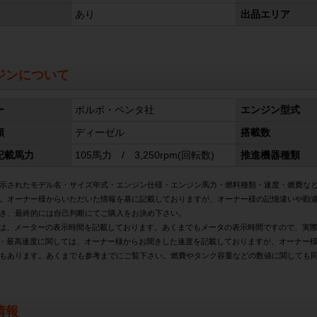
あり
出品エリア
ジンについて
ー
ボルボ・ペンタ社
エンジン型式
類
ディーゼル
搭載数
記載馬力
105馬力 / 3,250rpm(回転数)
推進機器種類
示されたモデル名・サイズ年式・エンジン仕様・エンジン馬力・燃料種類・速度・燃費な
。オーナー様からいただいた情報を基に記載しておりますが、オーナー様の記憶違いや勘
き、最終的には自己判断にてご購入をお決め下さい。
は、メーターの表示時間を記載しております。あくまでもメータの表示時間ですので、実
・最高速度に関しては、オーナー様からお聞きした速度を記載しておりますが、オーナー
もあります。あくまでも参考までにご覧下さい。燃費やタンク容量などの数値に関しても
情報