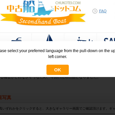
法定備品
カバー
・法定備品(詳細
いロープ
・アンカー
カーロープ
・ライフジャケ
ンダー
ase select your preferred language from the pull-down on the u
ント
left corner.
さんは法人様で数年前にお知り合いから譲り受けたそうです。
OK
年12月に右エンジンのOH、左右ドライブのOHを行われたそうですが、
る機会がとれなさそうなため、今回の売却出品となりました。
艇写真
真いずれかをクリックすると、大きなギャラリー画面でご確認頂けます。ギ