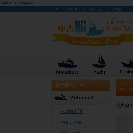
Select Language
▼
26ft 1988(昭和63)年 限定沿海 ドライブ艇
ヤマハ
販売艇カテゴリー
PC-2
売却価
～20ft以下
21ft～23ft