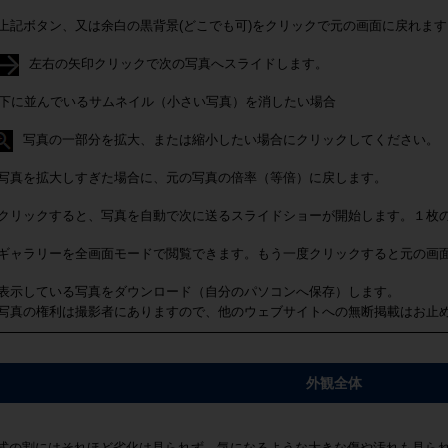
上記ボタン、又は余白の黒背景(どこでも可)をクリックで元の画面に戻れます
左右の矢印クリックで次の写真へスライドします。
下に並んでいるサムネイル（小さい写真）を消したい場合
写真の一部分を拡大、または縮小したい場合にクリックしてください。
写真を拡大しすぎた場合に、元の写真の倍率（等倍）に戻します。
クリックすると、写真を自動で次に送るスライドショーが開始します。１枚
ギャラリーを全画面モードで閲覧できます。もう一度クリックすると元の画
表示している写真をダウンロード（自分のパソコンへ保存）します。
写真の権利は撮影者にありますので、他のウェブサイトへの無断掲載はお止
外観全体
式の割にはそれほど劣化は見られず、気になるような大きな傷や汚れも見ら