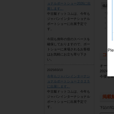
ョナルボートショー2026に出
備品
展します。
・船体
中古艇ドットコムは、今年も
・もや
ジャパンインターナショナル
・アン
ボートショーに出展予定で
・フェ
す。
今回も例年の倍のスペースを
確保しておりますので、ボー
トショーに来場されるお客様
Ple
コメ
はお気軽にお立ち寄り下さ
い。
オーナー
2025/03/10
2024
今年もジャパンインターナシ
今後も乗
ョナルボートショー２０２５
に出展します。
中古艇ドットコムは、今年も
掲載
ジャパンインターナショナル
ボートショーに出展予定で
す。
下記の写