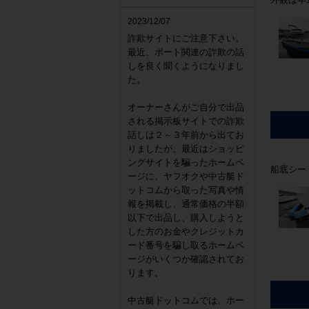
2023/12/07
詐欺サイトにご注意下さい。
最近、ボート関連の詐欺の話
しを良く聞くようになりまし
た。
オーナーさんがご自分で出品
される掲示板サイトでの詐欺
話しは２～３年前から出てお
りましたが、最近はショッピ
ングサイトを騙ったホームペ
船底シー
ージに、ヤフオクや中古艇ド
ットコムから取った写真や情
報を掲載し、通常価格の半額
以下で出品し、購入しようと
した方のお金やクレジットカ
ード番号を騙し取るホームペ
ージがいくつか確認されてお
ります。
中古艇ドットコムでは、ホー