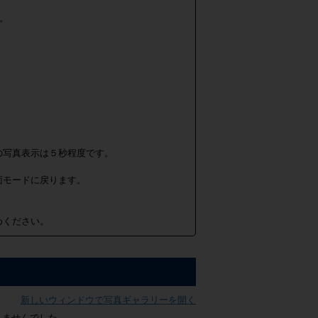
。
の写真表示は５秒程度です。
面モードに戻ります。
めください。
新しいウィンドウで写真ギャラリーを開く
れませんでした。