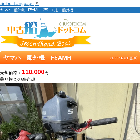
Select Language
▼
ヤマハ 船外機 F5AMH 25ft なし 船外機
ヤマハ 船外機 F5AMH
2026/07/26更新
110,000
売却価格：
円
乗り換えの為売却