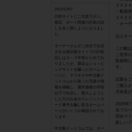
２０２
2023/12/07
・船底塗
詐欺サイトにご注意下さい。
２０２５
最近、ボート関連の詐欺の話
・オーデ
しを良く聞くようになりまし
た。
法人オー
オーナーさんがご自分で出品
この船は
される掲示板サイトでの詐欺
ご見学の
話しは２～３年前から出てお
取材時に
りましたが、最近はショッピ
す。
ングサイトを騙ったホームペ
ージに、ヤフオクや中古艇ド
試乗をご
ットコムから取った写真や情
ご購入さ
報を掲載し、通常価格の半額
天候及び
以下で出品し、購入しようと
した方のお金やクレジットカ
2026年
ード番号を騙し取るホームペ
右プロペ
ージがいくつか確認されてお
現在マリ
ります。
新しいプ
中古艇ドットコムでは、ホー