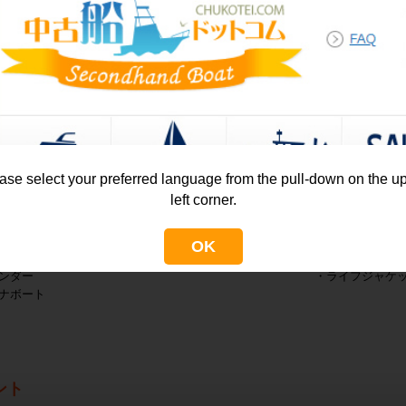
ロ
KOHLER 5K
レーシンク
・エアコン
レンジ
・マリンVHF
シャワー
・複数バッテリ
トイレ
・ビルジポンプ
マリントイレ
・ステレオ
・サーチライト
Dプレーヤー
・デッキライト
ビンライト
ー用ベッド
ase select your preferred language from the pull-down on the u
left corner.
法定備品
・法定備品(一部
OK
カバー
・アンカー
ンダー
・ライフジャケ
ナボート
ント