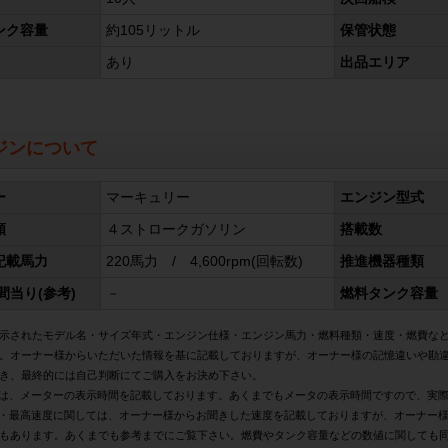
ンク容量
約105リットル
保管状態
あり
出品エリア
ジンについて
ー
マーキュリー
エンジン型式
類
４ストロークガソリン
搭載数
記載馬力
220馬力 / 4,600rpm(回転数)
推進機器種類
間当り(参考)
－
燃料タンク容量
示されたモデル名・サイズ年式・エンジン仕様・エンジン馬力・燃料種類・速度・燃費な
。オーナー様からいただいた情報を基に記載しておりますが、オーナー様の記憶違いや勘
き、最終的には自己判断にてご購入をお決め下さい。
は、メーターの表示時間を記載しております。あくまでもメータの表示時間ですので、実
・最高速度に関しては、オーナー様からお聞きした速度を記載しておりますが、オーナー
もあります。あくまでも参考までにご覧下さい。燃費やタンク容量などの数値に関しても