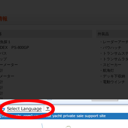
情報
器
外装品
S魚探１
・レーダーアー
EX PS-800GP
・バウハッチ
パス
・トランサムス
ップ
・トランサムラ
ーメーター
・スピーカー
計
・航海灯
メーター
・デッキ下収納
計
・電動ウインチ
計
計
計
装備品
庫
・発電機