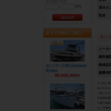
販売価格で検索
～
万円
清水タ
取材
おすすめ艇のご紹介
エン
メーカ
燃料種
船検証
カーバー C40Command
Bridge
燃費/時
99,000,000
円
※上記に表
ありません
ご覧いただ
※使用時間
※巡行速度
ない可能性