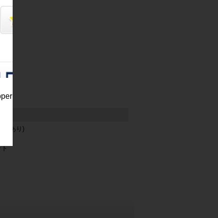
W
ー
pper
欠品あり)
ット