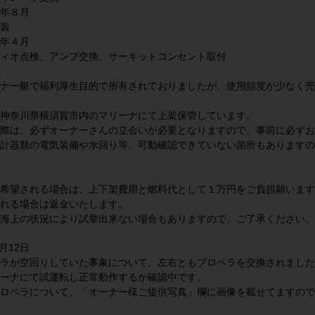
４年８月
装
年４月
ィオ点検、アンプ交換、サーキットコンセント取付
ナー艇で福利厚生目的で所有されておりましたが、使用頻度が少なく売
神奈川県横須賀市内のマリーナにて上架保管しています。
際は、必ずオーナーさんの立会いが必要となりますので、事前に必ずお
計器類の電気装備や水回り等、可動確認できていない箇所もありますの
希望される場合は、上下架費用と燃料代として１万円をご負担願います
れる場合は返金いたします。
海上の状況により試乗出来ない場合もありますので、ご了承ください。
7月12日
ラが空回りしていた事象について、左右ともプロペラを交換されました
ーナにて試運転し正常動作するか確認中です。
ロペラについて、「オーナー様ご提供写真」欄に画像を載せてますので