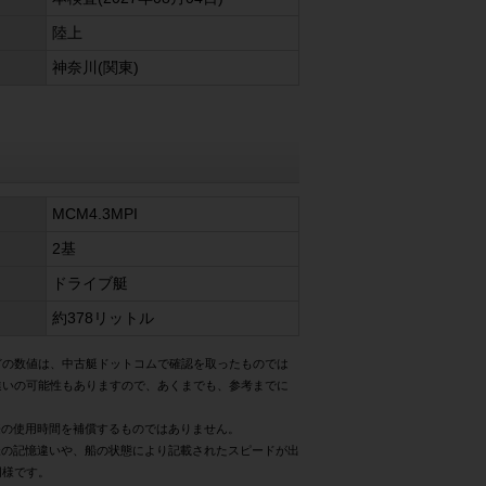
陸上
神奈川(関東)
MCM4.3MPI
2基
ドライブ艇
約378リットル
どの数値は、中古艇ドットコムで確認を取ったものでは
違いの可能性もありますので、あくまでも、参考までに
際の使用時間を補償するものではありません。
様の記憶違いや、船の状態により記載されたスピードが出
同様です。