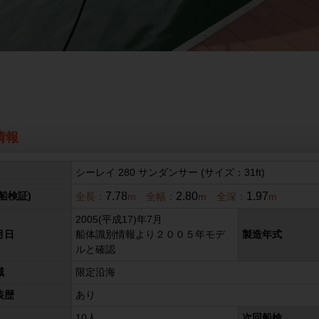
情報
シーレイ 280 サンダンサー (サイズ：31ft)
7.78
2.80
1.97
船検証)
全長：
m 全幅：
m 全深：
m
2005(平成17)年7月
月日
船体識別情報より２００５年モデ
製造年式
ルと確認
域
限定沿海
装歴
あり
10人
次回船検