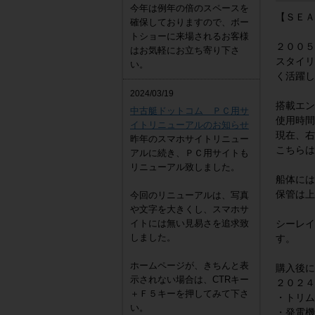
今年は例年の倍のスペースを
【ＳＥＡ
確保しておりますので、ボー
トショーに来場されるお客様
２００５
はお気軽にお立ち寄り下さ
スタイリ
い。
く活躍し
2024/03/19
搭載エン
中古艇ドットコム ＰＣ用サ
使用時間
イトリニューアルのお知らせ
現在、右
昨年のスマホサイトリニュー
こちらは
アルに続き、ＰＣ用サイトも
リニューアル致しました。
船体には
保管は上
今回のリニューアルは、写真
や文字を大きくし、スマホサ
イトには無い見易さを追求致
シーレイ
しました。
す。
ホームページが、きちんと表
購入後に
示されない場合は、CTRキー
２０２４
＋Ｆ５キーを押してみて下さ
・トリム
い。
・発電機