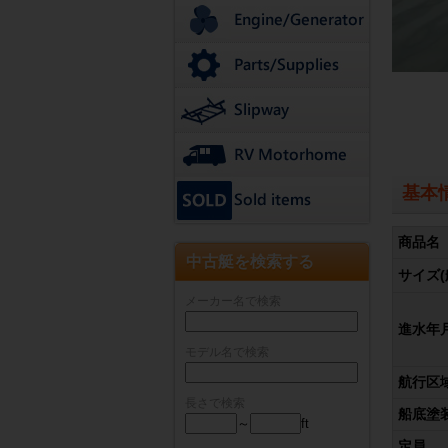
基本
商品名
中古艇を検索する
サイズ(
メーカー名で検索
進水年
モデル名で検索
航行区
長さで検索
船底塗
～
ft
定員