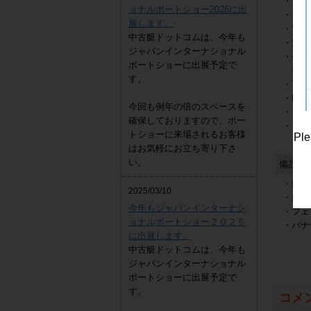
・コン
ョナルボートショー2026に出
・ギャ
展します。
・電子
中古艇ドットコムは、今年も
・清水
ジャパンインターナショナル
・個室
ボートショーに出展予定で
手動
す。
ヤンマー DE30EZ
・TV
4,300,000
円
・DV
今回も例年の倍のスペースを
・キャ
確保しておりますので、ボー
・クル
トショーに来場されるお客様
Ple
はお気軽にお立ち寄り下さ
い。
備品
・船台
2025/03/10
・船体
今年もジャパンインターナシ
・フェ
ョナルボートショー２０２５
・バナ
に出展します。
中古艇ドットコムは、今年も
ジャパンインターナショナル
ボートショーに出展予定で
す。
コメ