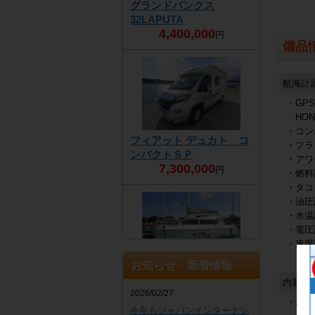
グランドバンクス
32LAPUTA
4,400,000
円
備品
航海計
・GP
HOND
・コン
フィアット デュカト コ
・フラ
ンパクトＳＰ
・アワ
7,300,000
円
・燃料
・タコ
・油圧
・水温
・電圧
・速度
お知らせ・新着情報
ラグーン 421
内装品
商談中
2026/02/27
・冷蔵
今年もジャパンインターナシ