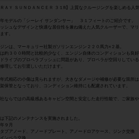
ＲＡＹ ＳＵＮＤＡＮＣＥＲ ３１ft】上質なクルージングを楽しめる人
年モデルの「シーレイ サンダンサー」 ３１フィートのご紹介です。
ッシュなデザインと快適な居住性を兼ね備えた人気クルーザーで、マリ
ます。
ジンは、マーキュリー社製ガソリンエンジン２２０馬力×２基。
は約３００時間と比較的少なく、エンジン自体のコンディションも良好
ドライブのプロペラブッシュに問題があり、プロペラが空回りしている
修理してお引渡しいただけます。
年式相応の小傷は見られますが、大きなダメージや補修が必要な箇所は
架保管となっており、コンディション維持にも配慮されています。
社ならではの高級感あるキャビン空間と安定した走行性能で、ご家族や
は下記のメンテナンスを実施されました。
年９月
タブアノード、アノードプレート、アノードロアケース、ジンク交換
インペラ交換