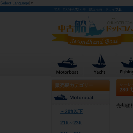
Select Language
▼
31ft 2005(平成17)年 限定沿海 ドライブ艇
シーレ
販売艇カテゴリー
280
売却価
～20ft以下
21ft～23ft