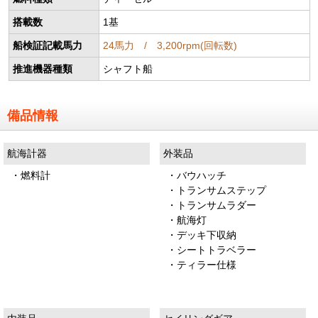
搭載数
1基
船検証記載馬力
24馬力 / 3,200rpm(回転数)
推進機器種類
シャフト船
備品情報
航海計器
外装品
・燃料計
・バウハッチ
・トランサムステップ
・トランサムラダー
・航海灯
・デッキ下収納
・シートトラベラー
・ティラー仕様