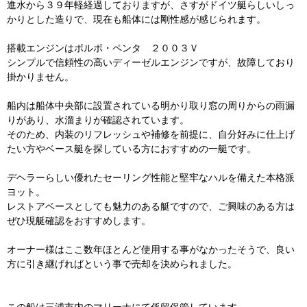
進水から３９年軽経過しておりますが、さすがドイツ艇らしいしっ
かりとした造りで、現在も船体には剛性感が感じられます。
搭載エンジンはボルボ・ペンタ ２００３Ｖ
シンプルで信頼性の高いディーゼルエンジンですが、故障しており
掛かりません。
船内は船体中央部に設置されている明かり取り窓の周りからの雨漏
りがあり、水溜まりが確認されています。
そのため、内装のリフレッシュや補修を前提に、自分好みに仕上げ
たい方やベース艇を探している方におすすめの一艇です。
デヘラーらしい優れたセーリング性能と堅牢なハルを備えた本格派
ヨット。
レストアベースとしても魅力のある艇ですので、ご興味のある方は
ぜひ現艇確認をおすすめします。
オーナー様はここ数年ほとんど使用する事がなかったそうで、良い
方に引き継げればという事で売却を決められました。