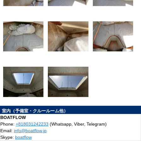
室内（予備室・クルールーム他）
BOATFLOW
・左右にクウォーターバースがクルール―ムになります。
Phone:
+818031242233
(Whatsapp, Viber, Telegram)
取材時、船室とクウォーターバースの間のスペース上部窓周りから雨
Email:
info@boatflow.jp
漏りしており、
Skype:
boatflow