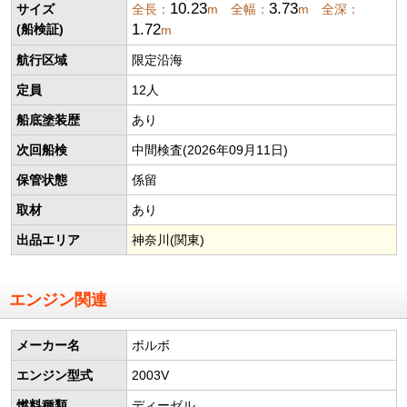
10.23
3.73
サイズ
全長：
m 全幅：
m 全深：
1.72
(船検証)
m
航行区域
限定沿海
定員
12人
船底塗装歴
あり
次回船検
中間検査(2026年09月11日)
保管状態
係留
取材
あり
出品エリア
神奈川(関東)
エンジン関連
メーカー名
ボルボ
エンジン型式
2003V
燃料種類
ディーゼル