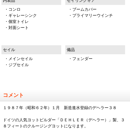
内装品
セイリングギア
・コンロ
・ブームカバー
・ギャレーシンク
・プライマリーウインチ
・個室トイレ
・対面シート
セイル
備品
・メインセイル
・フェンダー
・ジブセイル
コメント
１９８７年（昭和６２年）１月 新造進水登録のデヘラー３８
ドイツの人気ヨットビルダー「ＤＥＨＬＥＲ（デヘラー）」製、３
８フィートのクルージングヨットになります。