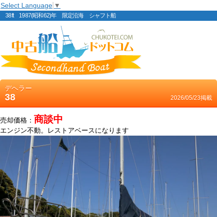
Select Language
▼
38ft 1987(昭和62)年 限定沿海 シャフト船
デヘラー
38
2026/05/23掲載
商談中
売却価格：
エンジン不動。レストアベースになります