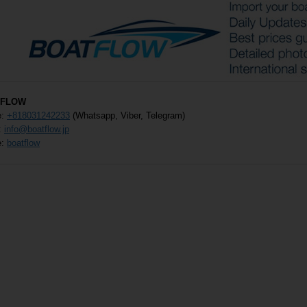
TFLOW
e:
+818031242233
(Whatsapp, Viber, Telegram)
:
info@boatflow.jp
e:
boatflow