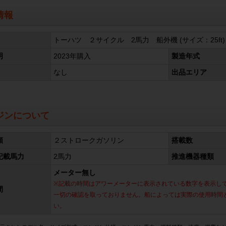
情報
トーハツ ２サイクル 2馬力 船外機 (サイズ：25ft)
明
2023年購入
製造年式
なし
出品エリア
ジンについて
類
２ストロークガソリン
搭載数
記載馬力
2馬力
推進機器種類
メーター無し
※記載の時間はアワーメーターに表示されている数字を表示し
間
一切の確認を取っておりません。船によっては実際の使用時間
い。