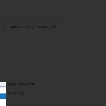
ャラリー画面のアイコンは下図の通りです。
。
の写真表示は５秒程度です。
面モードに戻ります。