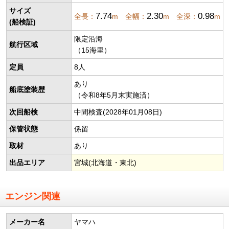
サイズ
7.74
2.30
0.98
全長：
m 全幅：
m 全深：
m
(船検証)
限定沿海
航行区域
（15海里）
定員
8人
あり
船底塗装歴
（令和8年5月末実施済）
次回船検
中間検査(2028年01月08日)
保管状態
係留
取材
あり
出品エリア
宮城(北海道・東北)
エンジン関連
メーカー名
ヤマハ