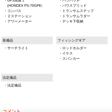
・GPS魚探１
・バウハッチ
(HONDEX PS-70GPⅡ）
・バウスプリッド
・コンパス
・トランサムステップ
・２ステーション
・トランサムラダー
・アワーメーター
・デッキ下収納
装備品
フィッシングギア
・サーチライト
・ロッドホルダー
・イケス
・スパンカー
法定備品
・法定備品
コメント