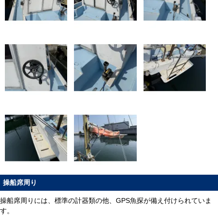
操船席周り
操船席周りには、標準の計器類の他、GPS魚探が備え付けられていま
す。