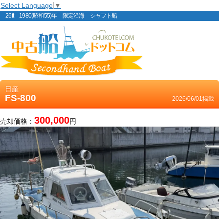
Select Language
▼
26ft 1980(昭和55)年 限定沿海 シャフト船
日産
FS-800
2026/06/01掲載
300,000
売却価格：
円