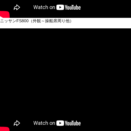
ニッサンFS800（外観～操船席周り他）