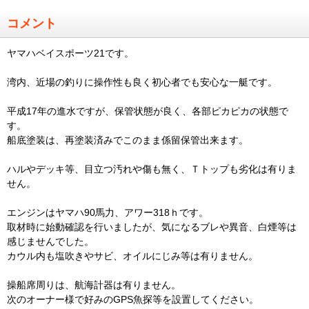
コメント
ヤマハベイスポーツ21です。
湾内、近場の釣りに操作性も良く初心者でも安心な一艇です。
平成17年の進水ですが、保管状態が良く、各部ピカピカの状態で
す。
船底塗装は、再塗装済みでこのまま係留保管出来ます。
ハルやデッキ等、目立つ汚れや傷も無く、Ｔトップも劣化は有りま
せん。
エンジンはヤマハ90馬力、アワー318ｈです。
取材時に始動確認を行いましたが、気になるブレや異音、白煙等は
感じませんでした。
カウル内も塩吹きやサビ、オイルにじみ等は有りません。
操船席周りは、航海計器は有りません。
次のオーナー様で好みのGPS魚探等を設置してください。