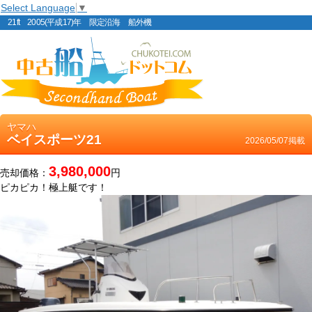
Select Language
▼
21ft 2005(平成17)年 限定沿海 船外機
ヤマハ
ベイスポーツ21
2026/05/07掲載
3,980,000
売却価格：
円
ピカピカ！極上艇です！