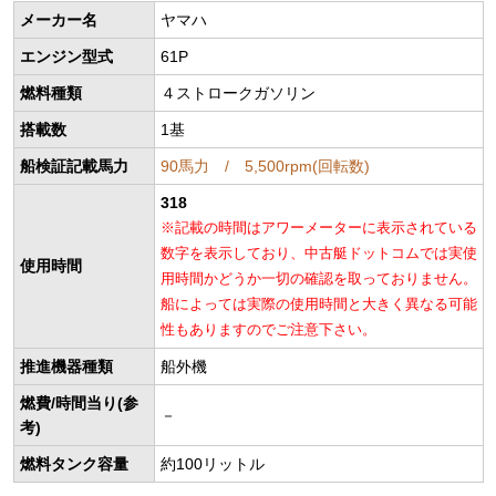
メーカー名
ヤマハ
エンジン型式
61P
燃料種類
４ストロークガソリン
搭載数
1基
船検証記載馬力
90馬力 / 5,500rpm(回転数)
318
※記載の時間はアワーメーターに表示されている
数字を表示しており、中古艇ドットコムでは実使
使用時間
用時間かどうか一切の確認を取っておりません。
船によっては実際の使用時間と大きく異なる可能
性もありますのでご注意下さい。
推進機器種類
船外機
燃費/時間当り(参
－
考)
燃料タンク容量
約100リットル