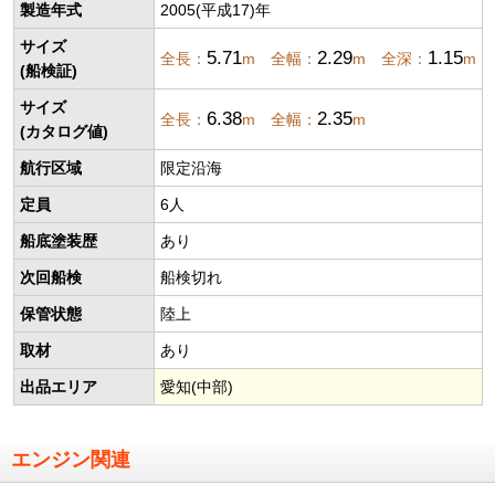
製造年式
2005(平成17)年
サイズ
5.71
2.29
1.15
全長：
m 全幅：
m 全深：
m
(船検証)
サイズ
6.38
2.35
全長：
m 全幅：
m
(カタログ値)
航行区域
限定沿海
定員
6人
船底塗装歴
あり
次回船検
船検切れ
保管状態
陸上
取材
あり
出品エリア
愛知(中部)
エンジン関連