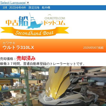
Select Language
▼
10ft 2022(令和4)年 限定沿海 船外機
カワサキ
ウルトラ310LX
2026/05/07掲載
売却済み
売却価格：
稼働３７時間。普通自動車登録のトレーラーセットです。