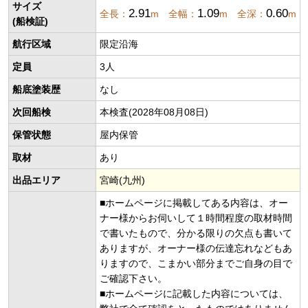
サイズ
2.91
1.09
0.60
全長：
m 全幅：
m 全深：
m
(船検証)
航行区域
限定沿海
定員
3人
船底塗装歴
なし
次回船検
本検査(2028年08月08日)
保管状態
屋内保管
取材
あり
出品エリア
宮崎(九州)
■ホームページに掲載してある内容は、オー
ナー様からお伺いして１時間程度の取材時間
で書いたもので、分かる限りの欠点も書いて
ありますが、オーナー様の伝達忘れなどもあ
りますので、こまかい部分までご自身の目で
ご確認下さい。
■ホームページに記載した内容については、