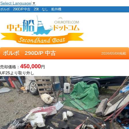
Select Language
▼
ボルボ 290D/P 中古 25ft なし 船外機
ボルボ 290D/P 中古
2026/05/08掲載
450,000
売却価格：
円
UF25より取り外し