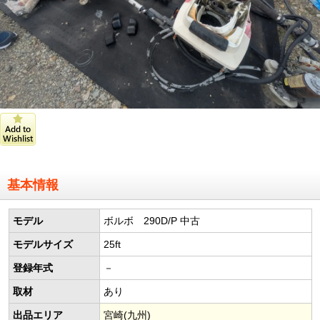
基本情報
モデル
ボルボ 290D/P 中古
モデルサイズ
25ft
登録年式
－
取材
あり
出品エリア
宮崎(九州)