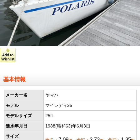
基本情報
メーカー名
ヤマハ
モデル
マイレディ25
モデルサイズ
25ft
進水年月日
1988(昭和63)年6月3日
サイズ
7.09
2.73
1.35
全長：
m 全幅：
m 全深：
m