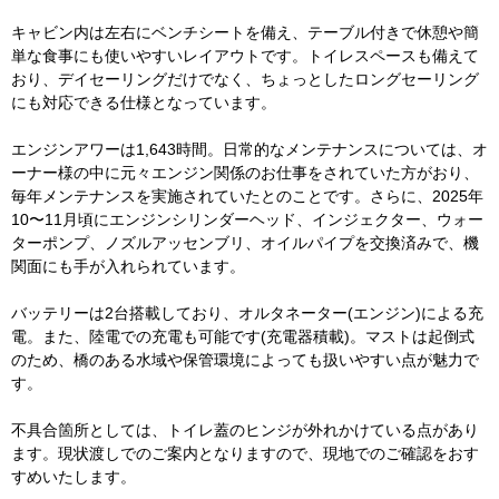
キャビン内は左右にベンチシートを備え、テーブル付きで休憩や簡
単な食事にも使いやすいレイアウトです。トイレスペースも備えて
おり、デイセーリングだけでなく、ちょっとしたロングセーリング
にも対応できる仕様となっています。
エンジンアワーは1,643時間。日常的なメンテナンスについては、オ
ーナー様の中に元々エンジン関係のお仕事をされていた方がおり、
毎年メンテナンスを実施されていたとのことです。さらに、2025年
10〜11月頃にエンジンシリンダーヘッド、インジェクター、ウォー
ターポンプ、ノズルアッセンブリ、オイルパイプを交換済みで、機
関面にも手が入れられています。
バッテリーは2台搭載しており、オルタネーター(エンジン)による充
電。また、陸電での充電も可能です(充電器積載)。マストは起倒式
のため、橋のある水域や保管環境によっても扱いやすい点が魅力で
す。
不具合箇所としては、トイレ蓋のヒンジが外れかけている点があり
ます。現状渡しでのご案内となりますので、現地でのご確認をおす
すめいたします。