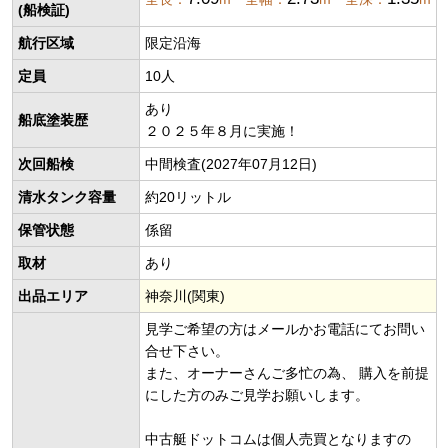
(船検証)
航行区域
限定沿海
定員
10人
あり
船底塗装歴
２０２５年８月に実施！
次回船検
中間検査(2027年07月12日)
清水タンク容量
約20リットル
保管状態
係留
取材
あり
出品エリア
神奈川(関東)
見学ご希望の方はメールかお電話にてお問い
合せ下さい。
また、オーナーさんご多忙の為、 購入を前提
にした方のみご見学お願いします。
中古艇ドットコムは個人売買となりますの