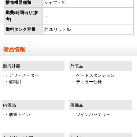
推進機器種類
シャフト船
燃費/時間当り(参
－
考)
燃料タンク容量
約25リットル
備品情報
航海計器
外装品
・アワーメーター
・ゲートスタンチョン
・燃料計
・ティラー仕様
内装品
装備品
・個室トイレ
・ツインバッテリー