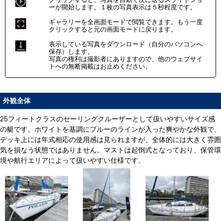
ーが開始します。１枚の写真表示は５秒程度です。
ギャラリーを全画面モードで閲覧できます。もう一度
クリックすると元の画面モードに戻ります。
表示している写真をダウンロード（自分のパソコンへ
保存）します。
写真の権利は撮影者にありますので、他のウェブサイ
トへの無断掲載はお止めください。
外観全体
25フィートクラスのセーリングクルーザーとして扱いやすいサイズ感
の艇です。ホワイトを基調にブルーのラインが入った爽やかな外観で、
デッキ上には年式相応の使用感は見られますが、全体的には大きく雰囲
気を損なう状態ではありません。マストは起倒式となっており、保管環
境や航行エリアによって扱いやすい仕様です。