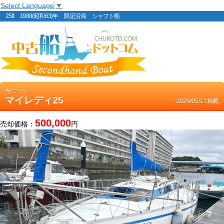
Select Language
▼
25ft 1988(昭和63)年 限定沿海 シャフト船
ヤマハ
マイレディ25
2026/05/11掲載
500,000
売却価格：
円