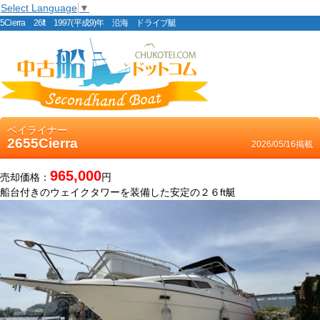
Select Language
▼
5Cierra 26ft 1997(平成9)年 沿海 ドライブ艇
ベイライナー
2655Cierra
2026/05/16掲載
965,000
売却価格：
円
船台付きのウェイクタワーを装備した安定の２６ft艇