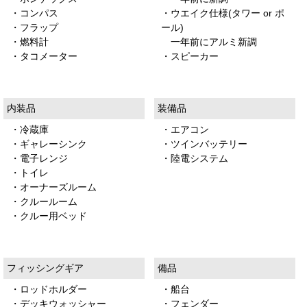
・コンパス
・ウエイク仕様(タワー or ポ
・フラップ
ール)
・燃料計
一年前にアルミ新調
・タコメーター
・スピーカー
内装品
装備品
・冷蔵庫
・エアコン
・ギャレーシンク
・ツインバッテリー
・電子レンジ
・陸電システム
・トイレ
・オーナーズルーム
・クルールーム
・クルー用ベッド
フィッシングギア
備品
・ロッドホルダー
・船台
・デッキウォッシャー
・フェンダー