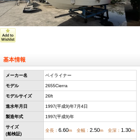
基本情報
メーカー名
ベイライナー
モデル
2655Cierra
モデルサイズ
26ft
進水年月日
1997(平成9)年7月4日
製造年式
1997(平成9)年
サイズ
6.60
2.50
1.30
全長：
m 全幅：
m 全深：
m
(船検証)