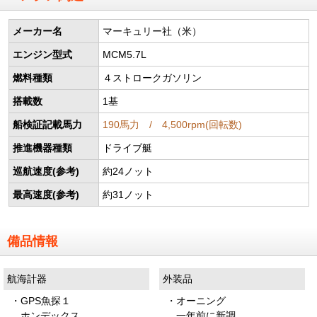
メーカー名
マーキュリー社（米）
エンジン型式
MCM5.7L
燃料種類
４ストロークガソリン
搭載数
1基
船検証記載馬力
190馬力 / 4,500rpm(回転数)
推進機器種類
ドライブ艇
巡航速度(参考)
約24ノット
最高速度(参考)
約31ノット
備品情報
航海計器
外装品
・GPS魚探１
・オーニング
ホンデックス
一年前に新調