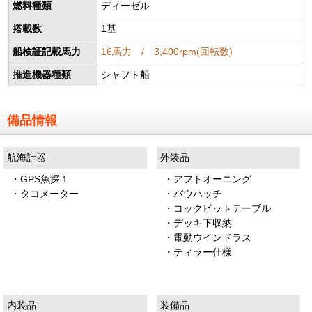
燃料種類
ディーゼル
搭載数
1基
船検証記載馬力
16馬力 / 3,400rpm(回転数)
推進機器種類
シャフト船
備品情報
航海計器
外装品
・GPS魚探１
・アフトオーニング
・タコメーター
・バウハッチ
・コックピットテーブル
・デッキ下収納
・電動ウインドラス
・ティラー仕様
内装品
装備品