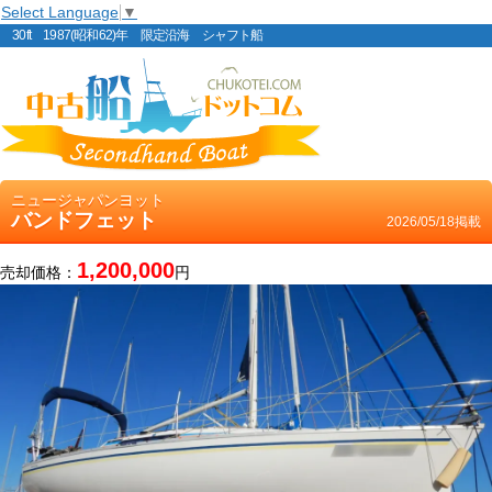
Select Language
▼
30ft 1987(昭和62)年 限定沿海 シャフト船
ニュージャパンヨット
バンドフェット
2026/05/18掲載
1,200,000
売却価格：
円