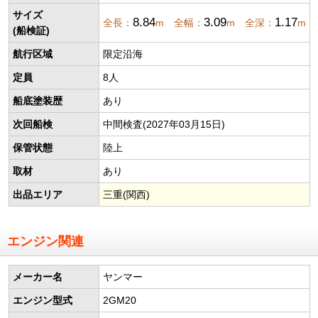
サイズ
8.84
3.09
1.17
全長：
m 全幅：
m 全深：
m
(船検証)
航行区域
限定沿海
定員
8人
船底塗装歴
あり
次回船検
中間検査(2027年03月15日)
保管状態
陸上
取材
あり
出品エリア
三重(関西)
エンジン関連
メーカー名
ヤンマー
エンジン型式
2GM20