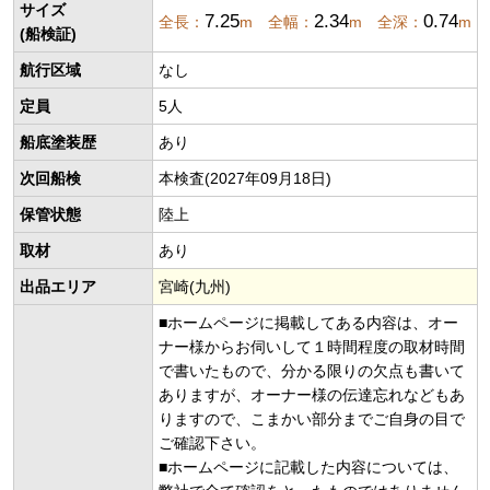
サイズ
7.25
2.34
0.74
全長：
m 全幅：
m 全深：
m
(船検証)
航行区域
なし
定員
5人
船底塗装歴
あり
次回船検
本検査(2027年09月18日)
保管状態
陸上
取材
あり
出品エリア
宮崎(九州)
■ホームページに掲載してある内容は、オー
ナー様からお伺いして１時間程度の取材時間
で書いたもので、分かる限りの欠点も書いて
ありますが、オーナー様の伝達忘れなどもあ
りますので、こまかい部分までご自身の目で
ご確認下さい。
■ホームページに記載した内容については、