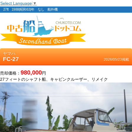
Select Language
▼
27ft 1988(昭和63)年 なし 船外機
ヤマハ
FC-27
2026/05/23掲載
980,000
売却価格：
円
27フィートのシャフト船、キャビンクルーザー、リメイク