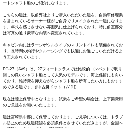
ートシャフト船のご紹介になります。
こちらの艇は、以前弊社よりご購入いただいた艇を、自動車修理業
を営まれているオーナー様がご自身でリメイクされた一艇になりま
す。年式を感じさせない雰囲気に仕上げられており、特に前室部分
は写真の通り豪華な内装へ変更されています。
キャビン内にはラージボウルタイプのマリントイレも装備されてお
り、長時間の釣行やクルージングでも快適にお過ごしいただけるよ
う工夫されています。
FC-27（AV9）は、27フィートクラスでは比較的コンパクトで取り
回しの良いシャフト船として人気のモデルです。海上係留にも向い
ており、維持費を抑えながらシャフト船を所有したい方にもおすす
めできる艇です。([中古艇ドットコム][1])
現在は陸上保管中となります。試乗をご希望の場合は、上下架費用
のご負担をお願いいたします。
艇は宮崎県中部にて保管しております。ご見学については、トラブ
ル防止のため現艇確認を必須条件とさせていただきますが、全国へ