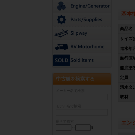
基本
商品名
サイズ(
進水年
航行区
船底塗
定員
中古艇を検索する
清水タ
メーカー名で検索
取材
モデル名で検索
長さで検索
エン
～
ft