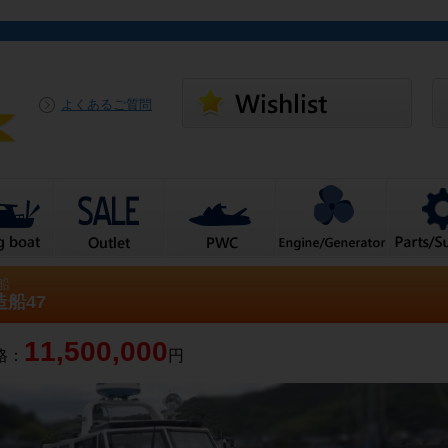
よくあるご質問
船
船47
11,500,000
格：
円