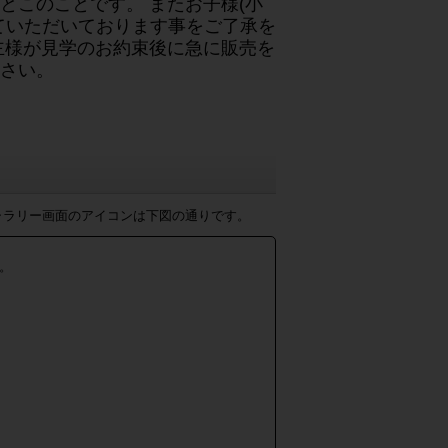
とこのことです。 またお子様(小
ていただいております事をご了承を
主様が見学のお約束後に急に販売を
さい。
ャラリー画面のアイコンは下図の通りです。
。