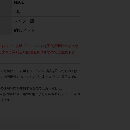
N561
1基
シャフト船
約33ノット
ており、中古艇ドットコムでは実使用時間かどうか
と大きく異なる可能性もありますのでご注意下さ
どの数値は、中古艇ドットコムで確認を取ったものでは
違いの可能性もありますので、あくまでも、参考までに
際の使用時間を補償するものではありません。
様の記憶違いや、船の状態により記載されたスピードが出
同様です。