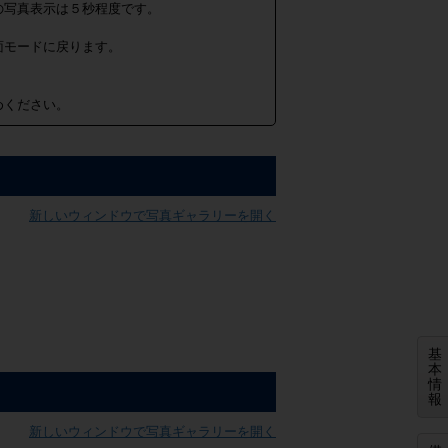
の写真表示は５秒程度です。
面モードに戻ります。
めください。
新しいウィンドウで写真ギャラリーを開く
基
本
情
報
新しいウィンドウで写真ギャラリーを開く