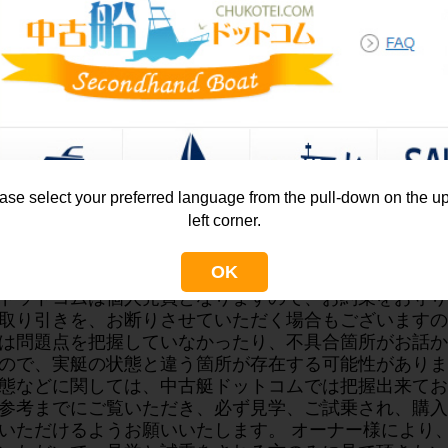
備としてはバウとスターンの両方に油圧のスラスターが
うになっています。 実際に走行してみますと５７５
した。
で３３ノットを記録しておりますが当日は少し波があり
のことです。
く、速い、よく走るという印象を受けました。
の船は岡山県の漁港に係留保管してあります。
ase select your preferred language from the pull-down on the u
ご試乗ご希望の方はメールかお電話にてお問い合せ下さ
left corner.
試乗をご希望の場合は出航手数料及び燃料代として１０
のみで試乗をされない方も１０，０００円+消費税 が
OK
金はお買い上げの場合はおかえしさせていただきます。
ドットコムは個人売買となりますので、お約束をお守り
取り引きを、お断りさせていただく場合もございますの
は問題点を把握していなかったり、不具合箇所がお話か
ので、実艇の状態と違う箇所が存在する可能性がありま
態などに関しては、中古艇ドットコムでは把握出来てお
参考までにご覧いただき、必ず見学、ご試乗され、購入
いただけるようお願いいたします。 オーナー様により