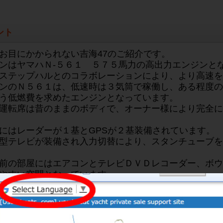
ント
お目にかかられない吉海47のご紹介です。
ンはヤマハＮ-５６１ ５７５馬力の高出力エンジンと
ステップハルとのコラボレーションにより、より高速を
ンのＮ５６１は、低速時は３気筒で稼働し、ある程度の
う低燃費を求めたエンジンとなっています。
運転席は昔のままのボディで、オーナー様により完全に
にはレーダーが１基とGPSが２基装備されています。
型テレビが装備され入力切替により、スタンチューブを
前の部屋にはエアコンとテレビＤＶＤレコーダー、ボウ
やすい空間となっています。
はオーナーが車のものを流用され、前後と背もたれの角
はオーナー様がウレタンで塗装され大変綺麗な状態です
サイドのステンレス製の手すりもオーナー様により追加