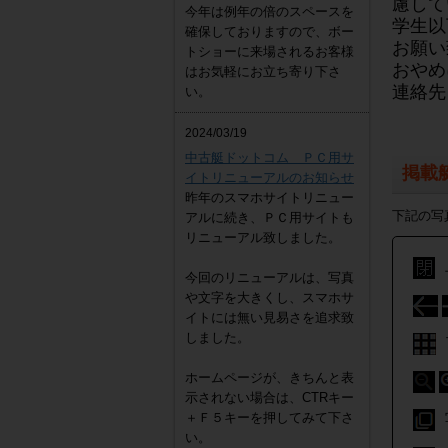
慮して
今年は例年の倍のスペースを
学生以
確保しておりますので、ボー
お願い
トショーに来場されるお客様
おやめ
はお気軽にお立ち寄り下さ
連絡先
い。
2024/03/19
中古艇ドットコム ＰＣ用サ
掲載
イトリニューアルのお知らせ
昨年のスマホサイトリニュー
下記の写
アルに続き、ＰＣ用サイトも
リニューアル致しました。
今回のリニューアルは、写真
や文字を大きくし、スマホサ
イトには無い見易さを追求致
しました。
ホームページが、きちんと表
示されない場合は、CTRキー
＋Ｆ５キーを押してみて下さ
い。