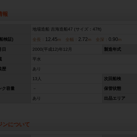
情報
地場造船 吉海造船47 (サイズ：47ft)
12.45
2.72
0.90
船検証)
全長：
m 全幅：
m 全深：
m
月日
2000(平成12)年12月
製造年式
域
平水
装歴
あり
13人
次回船検
ンク容量
－
保管状態
あり
出品エリア
ジンについて