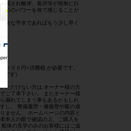
装備され離岸、着岸等が簡単に行
馬力のパワーを体で感じることが
完全な平水であればもう少し早く
pper
い。
，０００円+消費税 が必要です。
必要です）
いただけない方は オーナー様の方
でご了承下さい。 またオーナー様
ら漏れてしまう事もあるかもしれ
すし、 整備履歴・修復歴や艇の過
りません。 ホームページの内容と
者本人の眼で確認の上、ご購入を
、船体の見学のみのお客様にはご遠