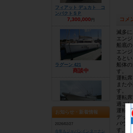
フィアット デュカト コ
ンパクトＳＰ
コメ
7,300,000
円
滅多に
エンジ
船底の
エンジ
るとい
船体の
ラグーン 421
商談中
す。
運転席
また小
す。
運転席
過ごし
運転席
お知らせ・新着情報
ヤンマー DE30EZ
デッキ
4,300,000
円
バウと
2026/02/27
す。
今年もジャパンインターナシ