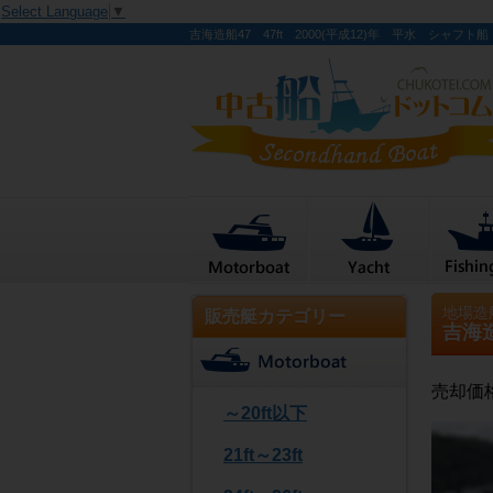
Select Language
▼
吉海造船47 47ft 2000(平成12)年 平水 シャフト船
地場造
販売艇カテゴリー
吉海造
売却価
～20ft以下
21ft～23ft