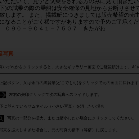
いただいて、見学と試乗をされる方のみに見て頂きたい
下)の試乗の際の乗船は安全確保の見地からお断りさせ
致します。 また、掲載艇につきましては販売希望の売
になることがごく稀ですがありますので予めご了承くだ
 ０９０－９０４１－７５０７ きたがわ
艇写真
真いずれかをクリックすると、大きなギャラリー画面でご確認頂けます。ギ
上記ボタン、又は余白の黒背景(どこでも可)をクリックで元の画面に戻れます
左右の矢印クリックで次の写真へスライドします。
下に並んでいるサムネイル（小さい写真）を消したい場合
写真の一部分を拡大、または縮小したい場合にクリックしてください。
写真を拡大しすぎた場合に、元の写真の倍率（等倍）に戻します。