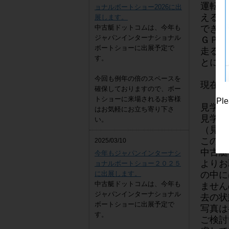
運転設
ョナルボートショー2026に出
えるよ
展します。
中古艇ドットコムは、今年も
できま
ジャパンインターナショナル
ＧＰＳ
ボートショーに出展予定で
走ると
す。
とにか
今回も例年の倍のスペースを
現在こ
確保しておりますので、ボー
トショーに来場されるお客様
Ple
見学、
はお気軽にお立ち寄り下さ
見学と
い。
（見学
この代
2025/03/10
中古艇
今年もジャパンインターナシ
よりお
ョナルボートショー２０２５
に出展します。
の中に
中古艇ドットコムは、今年も
ません
ジャパンインターナショナル
去の状
ボートショーに出展予定で
写真は
す。
ご検討