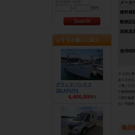
販売価格で検索
メーカ
～
万円
燃料種
船検証
巡航速度
おすすめ艇のご紹介
使用時
※上記に表
ありません
グランドバンクス
ご覧いただ
32LAPUTA
※使用時間
4,400,000
円
※巡行速度
ない可能性
備品