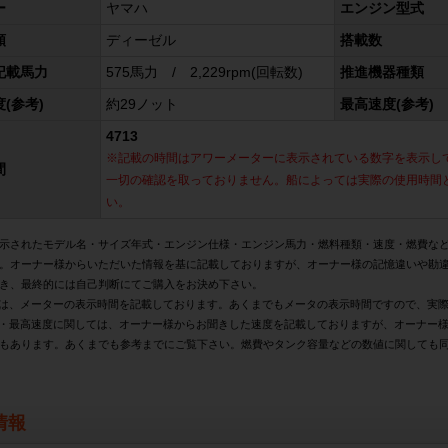
ー
ヤマハ
エンジン型式
類
ディーゼル
搭載数
記載馬力
575馬力 / 2,229rpm(回転数)
推進機器種類
(参考)
約29ノット
最高速度(参考)
4713
※記載の時間はアワーメーターに表示されている数字を表示し
間
一切の確認を取っておりません。船によっては実際の使用時間
い。
示されたモデル名・サイズ年式・エンジン仕様・エンジン馬力・燃料種類・速度・燃費な
。オーナー様からいただいた情報を基に記載しておりますが、オーナー様の記憶違いや勘
き、最終的には自己判断にてご購入をお決め下さい。
は、メーターの表示時間を記載しております。あくまでもメータの表示時間ですので、実
・最高速度に関しては、オーナー様からお聞きした速度を記載しておりますが、オーナー
もあります。あくまでも参考までにご覧下さい。燃費やタンク容量などの数値に関しても
情報