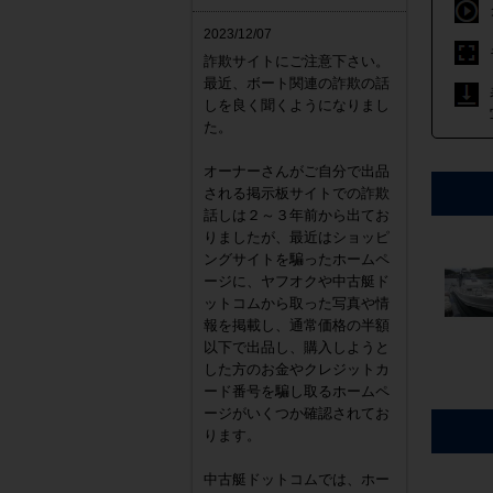
2023/12/07
詐欺サイトにご注意下さい。
最近、ボート関連の詐欺の話
しを良く聞くようになりまし
た。
オーナーさんがご自分で出品
される掲示板サイトでの詐欺
話しは２～３年前から出てお
りましたが、最近はショッピ
ングサイトを騙ったホームペ
ージに、ヤフオクや中古艇ド
ットコムから取った写真や情
報を掲載し、通常価格の半額
以下で出品し、購入しようと
した方のお金やクレジットカ
ード番号を騙し取るホームペ
ージがいくつか確認されてお
ります。
中古艇ドットコムでは、ホー