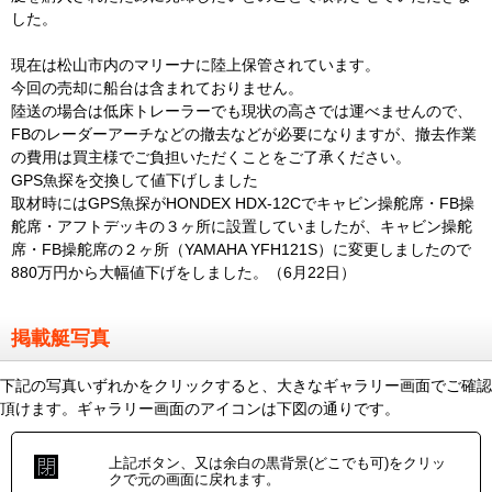
した。
現在は松山市内のマリーナに陸上保管されています。
今回の売却に船台は含まれておりません。
陸送の場合は低床トレーラーでも現状の高さでは運べませんので、
FBのレーダーアーチなどの撤去などが必要になりますが、撤去作業
の費用は買主様でご負担いただくことをご了承ください。
GPS魚探を交換して値下げしました
取材時にはGPS魚探がHONDEX HDX-12Cでキャビン操舵席・FB操
舵席・アフトデッキの３ヶ所に設置していましたが、キャビン操舵
席・FB操舵席の２ヶ所（YAMAHA YFH121S）に変更しましたので
880万円から大幅値下げをしました。（6月22日）
掲載艇写真
下記の写真いずれかをクリックすると、大きなギャラリー画面でご確認
頂けます。ギャラリー画面のアイコンは下図の通りです。
上記ボタン、又は余白の黒背景(どこでも可)をクリッ
クで元の画面に戻れます。