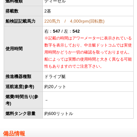
燃料種類
ディーゼル
搭載数
2基
船検証記載馬力
220馬力 / 4,000rpm(回転数)
右：
547
/ 左：
542
※記載の時間はアワーメーターに表示されている
数字を表示しており、中古艇ドットコムでは実使
使用時間
用時間かどうか一切の確認を取っておりません。
船によっては実際の使用時間と大きく異なる可能
性もありますのでご注意下さい。
推進機器種類
ドライブ艇
巡航速度(参考)
約20ノット
燃費/時間当り(参
－
考)
燃料タンク容量
約600リットル
備品情報