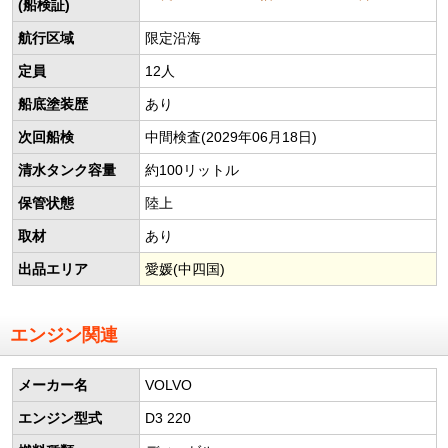
(船検証)
航行区域
限定沿海
定員
12人
船底塗装歴
あり
次回船検
中間検査(2029年06月18日)
清水タンク容量
約100リットル
保管状態
陸上
取材
あり
出品エリア
愛媛(中四国)
エンジン関連
メーカー名
VOLVO
エンジン型式
D3 220