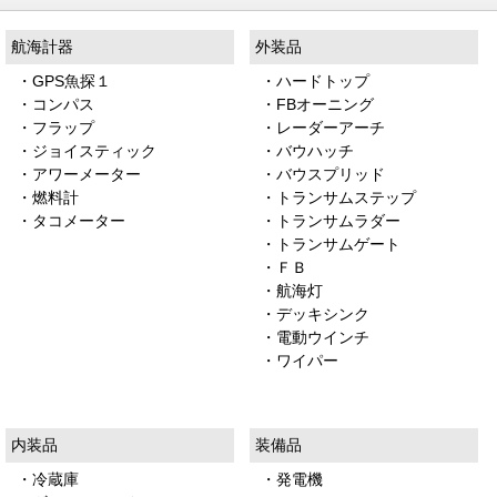
航海計器
外装品
・GPS魚探１
・ハードトップ
・コンパス
・FBオーニング
・フラップ
・レーダーアーチ
・ジョイスティック
・バウハッチ
・アワーメーター
・バウスプリッド
・燃料計
・トランサムステップ
・タコメーター
・トランサムラダー
・トランサムゲート
・ＦＢ
・航海灯
・デッキシンク
・電動ウインチ
・ワイパー
内装品
装備品
・冷蔵庫
・発電機