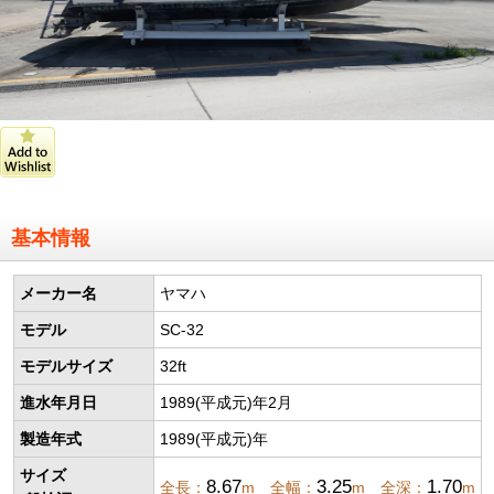
基本情報
メーカー名
ヤマハ
モデル
SC-32
モデルサイズ
32ft
進水年月日
1989(平成元)年2月
製造年式
1989(平成元)年
サイズ
8.67
3.25
1.70
全長：
m 全幅：
m 全深：
m