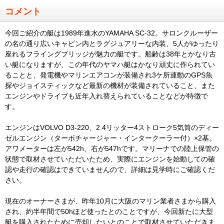
コメント
今回ご紹介の艇は1989年進水のYAMAHA SC-32。サロンクルーザー
の名の通り広いキャビン内とラグジュアリーな内装、5人がゆったり
座れるフライングブリッジが魅力の艇です。船齢は38年とかなり古
い艇になりますが、この年代のヤマハ艇はかなり頑丈に作られてい
ることと、発電機やマリンエアコンが装備され3ケ所連動のGPS魚
探やジョイスティックなど最新の機材が装備されていること、また
エンジンやドライブも近年入れ替えられていることなどが特徴で
す。
エンジンはVOLVO D3-220、2.4リッター4ストローク5気筒のディー
ゼルエンジン（ターボチャージャー・インタークーラー付）×2基。
アワメーターは左が542h、右が547hです。マリーナでの陸上保管の
状態で取材させていただいたため、実際にエンジンを始動しての確
認や走行の確認はできていませんので、詳細は見学時にご確認くだ
さい。
現在のオーナーさまが、昨年10月に大阪のマリン業者さまから購入
され、約半年間で50hほど使ったとのことですが、今回新たに大型
艇を購入されたために売却したいとのことで取材させていただきま