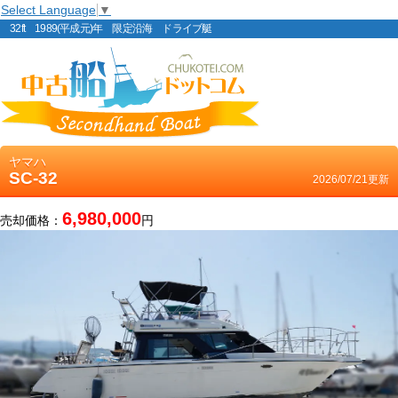
Select Language
▼
32ft 1989(平成元)年 限定沿海 ドライブ艇
ヤマハ
SC-32
2026/07/21更新
6,980,000
売却価格：
円