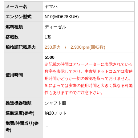
メーカー名
ヤマハ
エンジン型式
N10(MD628KUH)
燃料種類
ディーゼル
搭載数
1基
船検証記載馬力
230馬力 / 2,900rpm(回転数)
5500
※記載の時間はアワーメーターに表示されている
数字を表示しており、中古艇ドットコムでは実使
使用時間
用時間かどうか一切の確認を取っておりません。
船によっては実際の使用時間と大きく異なる可能
性もありますのでご注意下さい。
推進機器種類
シャフト船
巡航速度(参考)
約20ノット
燃費/時間当り(参
－
考)