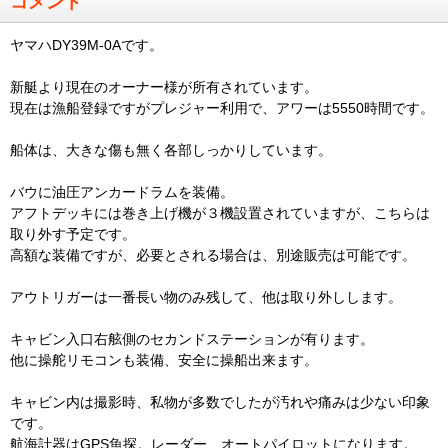
コメント
ヤマハDY39M-0Aです。
新艇より現在のオーナー様が所有されています。
現在は漁船登録ですがプレジャー利用で、アワーは5550時間です。
船体は、大きな傷も無く各部しっかりしています。
バウに油圧アンカードラムを装備。
アフトデッキには巻き上げ機が３機設置されていますが、こちらは
取り外す予定です。
高額な装備ですが、必要とされる場合は、別途販売は可能です。
アウトリガーは一番長い物のみ残して、他は取り外しします。
キャビン入口右舷側のセカンドステーションが有ります。
他に操舵リモコンも装備、安全に操船出来ます。
キャビン内は撮影時、私物が多数でしたが汚れや痛みは少ない印象
です。
航海計器はGPS魚探。レーダー、オートパイロットになります。