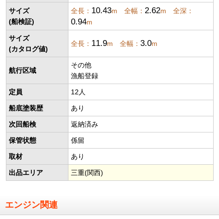
10.43
2.62
サイズ
全長：
m 全幅：
m 全深：
0.94
(船検証)
m
サイズ
11.9
3.0
全長：
m 全幅：
m
(カタログ値)
その他
航行区域
漁船登録
定員
12人
船底塗装歴
あり
次回船検
返納済み
保管状態
係留
取材
あり
出品エリア
三重(関西)
エンジン関連