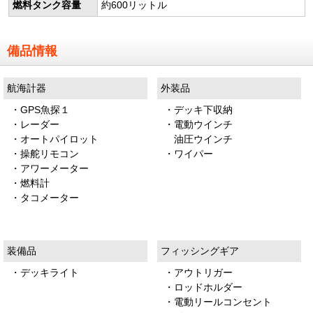
燃料タンク容量
約600リットル
備品情報
航海計器
外装品
・GPS魚探１
・デッキ下収納
・レーダー
・電動ウインチ
・オートパイロット
油圧ウインチ
・操舵リモコン
・ワイパー
・アワーメーター
・燃料計
・タコメーター
装備品
フィッシングギア
・デッキライト
・アウトリガー
・ロッドホルダー
・電動リールコンセント