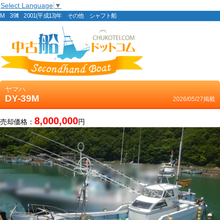
Select Language
▼
M 39ft 2001(平成13)年 その他 シャフト船
ヤマハ
DY-39M
2026/05/27掲載
8,000,000
売却価格：
円