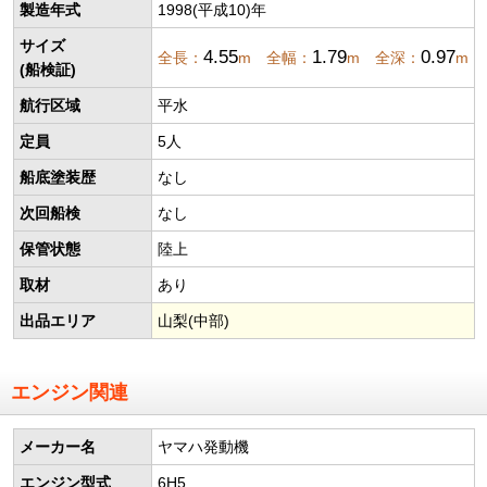
製造年式
1998(平成10)年
サイズ
4.55
1.79
0.97
全長：
m 全幅：
m 全深：
m
(船検証)
航行区域
平水
定員
5人
船底塗装歴
なし
次回船検
なし
保管状態
陸上
取材
あり
出品エリア
山梨(中部)
エンジン関連
メーカー名
ヤマハ発動機
エンジン型式
6H5