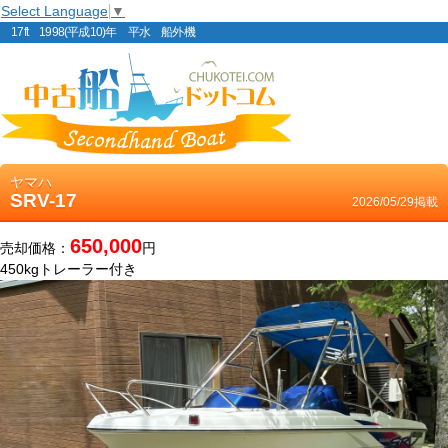
Select Language
▼
17ft 1998(平成10)年 平水 船外機
ヤマハ
SRV-17
2026/05/29掲載
650,000
売却価格：
円
450kgトレーラー付き