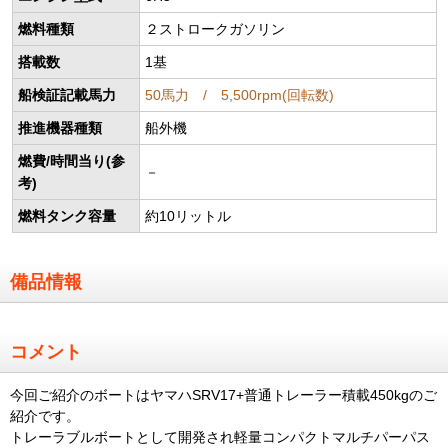
燃料種類
２ストロークガソリン
搭載数
1基
船検証記載馬力
50馬力 / 5,500rpm(回転数)
推進機器種類
船外機
燃費/時間当り(参
－
考)
燃料タンク容量
約10リットル
備品情報
コメント
今回ご紹介のボートはヤマハSRV17+普通トレーラー積載450kgのご
紹介です。
トレーラブルボートとして開発され軽量コンパクトマルチパーパス