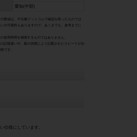
愛知(中部)
どの数値は、中古艇ドットコムで確認を取ったものでは
違いの可能性もありますので、あくまでも、参考までに
際の使用時間を補償するものではありません。
様の記憶違いや、船の状態により記載されたスピードが出
同様です。
ない仕様にしています。