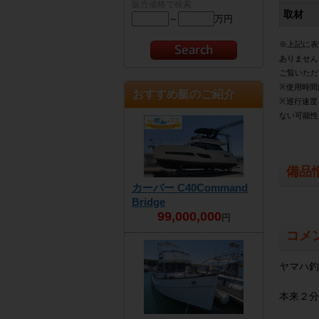
販売価格で検索
取材
～
万円
※上記に表
ありません
ご覧いただ
※使用時間
おすすめ艇のご紹介
※巡行速度
ない可能性
備品
カーバー C40Command
Bridge
99,000,000
円
コメ
ヤマハ釣
本来２分