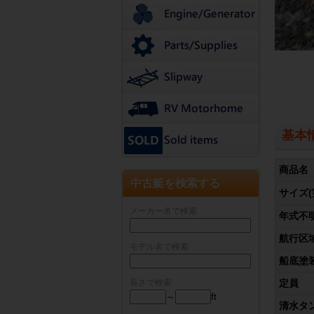
基本
商品名
中古艇を検索する
サイズ(
メーカー名で検索
年式不
航行区
モデル名で検索
船底塗
長さで検索
定員
～
ft
清水タ