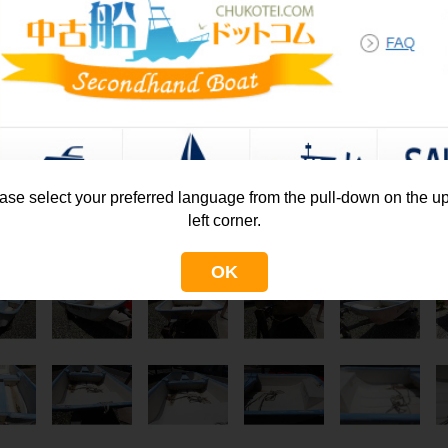
写真を拡大しすぎた場合に、元の写真の倍率（等倍）に戻します。
クリックすると、写真を自動で次に送るスライドショーが開始します。１枚
ギャラリーを全画面モードで閲覧できます。もう一度クリックすると元の画
表示している写真をダウンロード（自分のパソコンへ保存）します。
写真の権利は撮影者にありますので、他のウェブサイトへの無断掲載はお止
ase select your preferred language from the pull-down on the u
外観全体
left corner.
OK