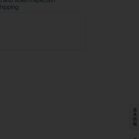
基
本
情
報