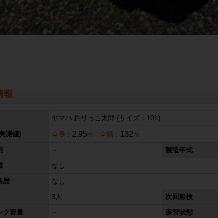
情報
ヤマハ 釣りっこ太郎 (サイズ：10ft)
2.95
132
実測値)
全長：
m 全幅：
m
明
－
製造年式
域
なし
装歴
なし
3人
次回船検
ンク容量
－
保管状態