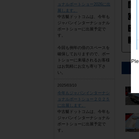
ョナルボートショー2026に出
展します。
中古艇ドットコムは、今年も
ジャパンインターナショナル
ボートショーに出展予定で
す。
ヤンマー DE30EZ
4,300,000
円
今回も例年の倍のスペースを
確保しておりますので、ボー
トショーに来場されるお客様
Ple
はお気軽にお立ち寄り下さ
い。
2025/03/10
今年もジャパンインターナシ
ョナルボートショー２０２５
に出展します。
中古艇ドットコムは、今年も
ジャパンインターナショナル
ボートショーに出展予定で
す。