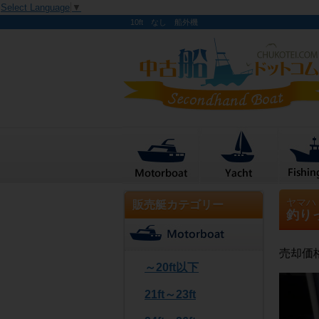
Select Language
▼
10ft なし 船外機
ヤマハ
販売艇カテゴリー
釣り
売却価
～20ft以下
21ft～23ft