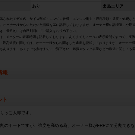
あり
出品エリア
示されたモデル名・サイズ年式・エンジン仕様・エンジン馬力・燃料種類・速度・燃費な
。オーナー様からいただいた情報を基に記載しておりますが、オーナー様の記憶違いや勘
き、最終的には自己判断にてご購入をお決め下さい。
は、メーターの表示時間を記載しております。あくまでもメータの表示時間ですので、実
・最高速度に関しては、オーナー様からお聞きした速度を記載しておりますが、オーナー
もあります。あくまでも参考までにご覧下さい。燃費やタンク容量などの数値に関しても
情報
ント
りっこ太郎です。
割のボートですが、強度を高める為、オーナー様がFRPにて分割でき