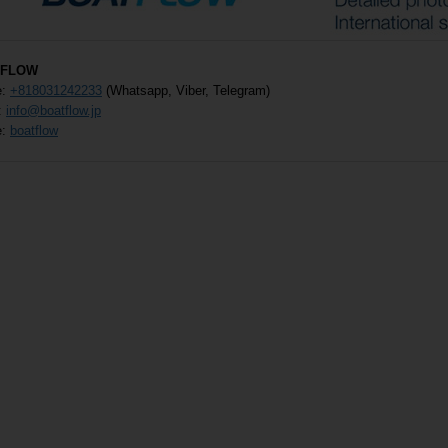
TFLOW
e:
+818031242233
(Whatsapp, Viber, Telegram)
:
info@boatflow.jp
e:
boatflow