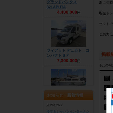
グランドバンクス
畑に長時
32LAPUTA
4,400,000
円
現在トレ
セットで
２馬力以
フィアット デュカト コ
掲載
ンパクトＳＰ
7,300,000
円
下記の写
お知らせ・新着情報
ラグーン 421
商談中
2026/02/27
今年もジャパンインターナシ