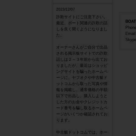
2023/12/07
詐欺サイトにご注意下さい。
BOA
最近、ボート関連の詐欺の話
Phon
しを良く聞くようになりまし
Email
た。
Skyp
オーナーさんがご自分で出品
される掲示板サイトでの詐欺
話しは２～３年前から出てお
りましたが、最近はショッピ
ングサイトを騙ったホームペ
ージに、ヤフオクや中古艇ド
ットコムから取った写真や情
報を掲載し、通常価格の半額
以下で出品し、購入しようと
した方のお金やクレジットカ
ード番号を騙し取るホームペ
ージがいくつか確認されてお
ります。
中古艇ドットコムでは、ホー