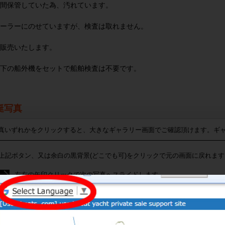
間保管していた為、汚れています。
ーラーにのせていますが、検査は取れません。
販売いたします。
下の船外機をセットで船舶検査は不要です。
艇写真
真いずれかをクリックすると、大きなギャラリー画面でご確認頂けます。ギ
上記ボタン、又は余白の黒背景(どこでも可)をクリックで元の画面に戻れます
左右の矢印クリックで次の写真へスライドします。
下に並んでいるサムネイル（小さい写真）を消したい場合
写真の一部分を拡大、または縮小したい場合にクリックしてください。