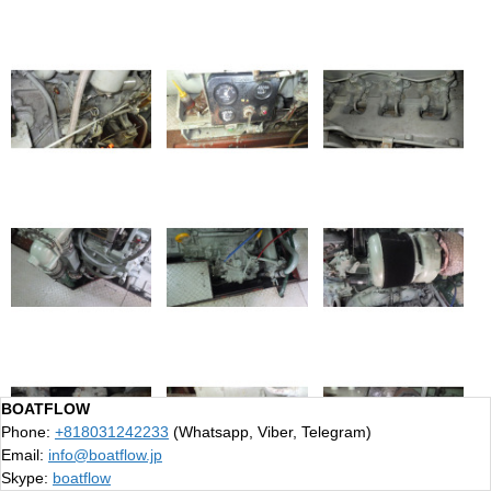
BOATFLOW
Phone:
+818031242233
(Whatsapp, Viber, Telegram)
Email:
info@boatflow.jp
Skype:
boatflow