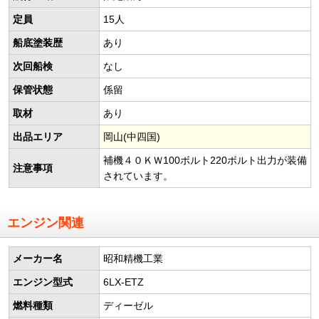
定員
15人
船底塗装歴
あり
次回船検
なし
保管状態
係留
取材
あり
出品エリア
岡山(中四国)
補機４０ＫＷ100ボルト220ボルト出力が装備
注意事項
されています。
エンジン関連
メーカー名
昭和精機工業
エンジン型式
6LX-ETZ
燃料種類
ディーゼル