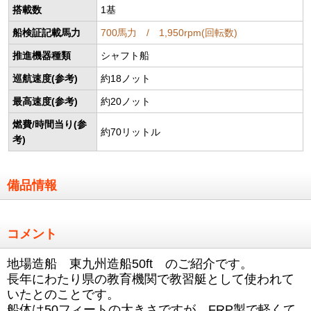
搭載数
1基
船検証記載馬力
700馬力 / 1,950rpm(回転数)
推進機器種類
シャフト船
巡航速度(参考)
約18ノット
最高速度(参考)
約20ノット
燃費/時間当り(参
約70リットル
考)
備品情報
コメント
地場造船 東九州造船50ft のご紹介です。
長年にわたり県の教育機関で教習艇として使われて
いたとのことです。
船体は50フィートの大きさですが、FRP製で軽くて