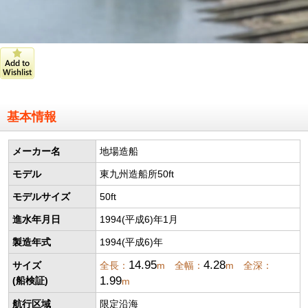
基本情報
メーカー名
地場造船
モデル
東九州造船所50ft
モデルサイズ
50ft
進水年月日
1994(平成6)年1月
製造年式
1994(平成6)年
14.95
4.28
サイズ
全長：
m 全幅：
m 全深：
1.99
(船検証)
m
航行区域
限定沿海