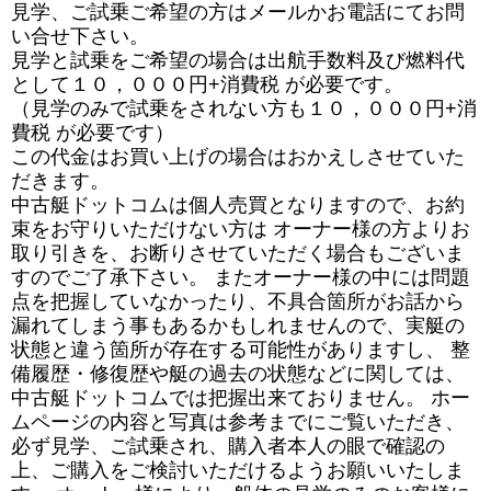
見学、ご試乗ご希望の方はメールかお電話にてお問
い合せ下さい。
見学と試乗をご希望の場合は出航手数料及び燃料代
として１０，０００円+消費税 が必要です。
（見学のみで試乗をされない方も１０，０００円+消
費税 が必要です）
この代金はお買い上げの場合はおかえしさせていた
だきます。
中古艇ドットコムは個人売買となりますので、お約
束をお守りいただけない方は オーナー様の方よりお
取り引きを、お断りさせていただく場合もございま
すのでご了承下さい。 またオーナー様の中には問題
点を把握していなかったり、不具合箇所がお話から
漏れてしまう事もあるかもしれませんので、実艇の
状態と違う箇所が存在する可能性がありますし、 整
備履歴・修復歴や艇の過去の状態などに関しては、
中古艇ドットコムでは把握出来ておりません。 ホー
ムページの内容と写真は参考までにご覧いただき、
必ず見学、ご試乗され、購入者本人の眼で確認の
上、ご購入をご検討いただけるようお願いいたしま