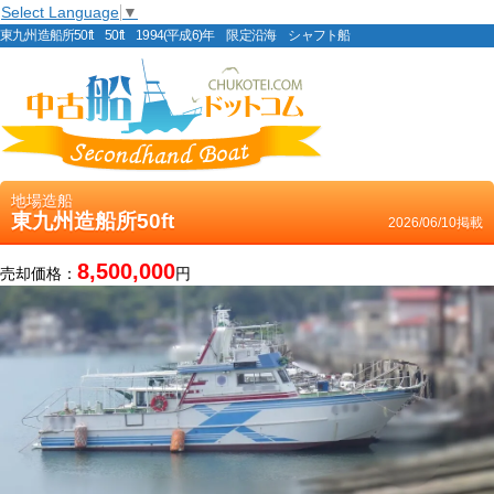
Select Language
▼
東九州造船所50ft 50ft 1994(平成6)年 限定沿海 シャフト船
地場造船
東九州造船所50ft
2026/06/10掲載
8,500,000
売却価格：
円