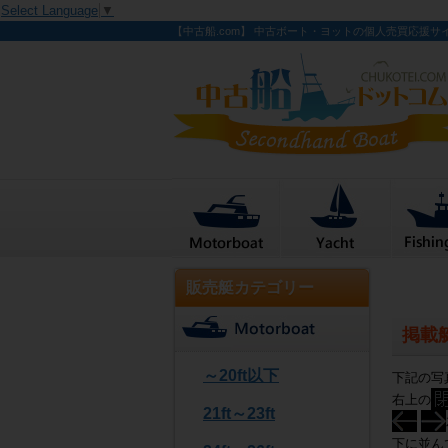
Select Language
▼
【中古船.com】 中古ボート・ヨットの個人売買応援サ
販売艇カテゴリー
掲載
～20ft以下
下記の写
右上の
21ft～23ft
下に並ん