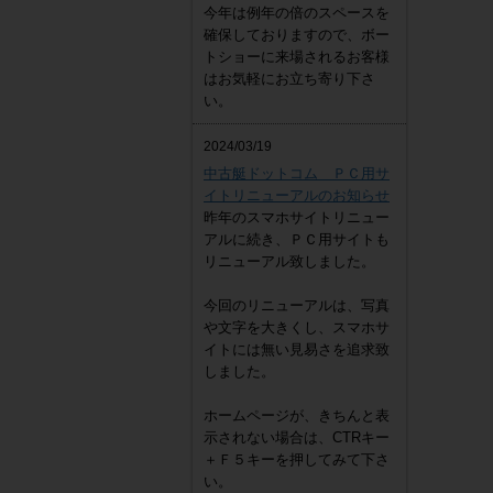
今年は例年の倍のスペースを
確保しておりますので、ボー
トショーに来場されるお客様
はお気軽にお立ち寄り下さ
い。
2024/03/19
中古艇ドットコム ＰＣ用サ
イトリニューアルのお知らせ
昨年のスマホサイトリニュー
アルに続き、ＰＣ用サイトも
リニューアル致しました。
今回のリニューアルは、写真
や文字を大きくし、スマホサ
イトには無い見易さを追求致
しました。
ホームページが、きちんと表
示されない場合は、CTRキー
＋Ｆ５キーを押してみて下さ
い。