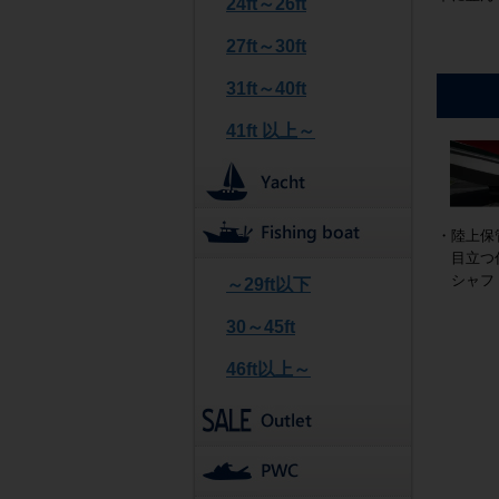
24ft～26ft
27ft～30ft
31ft～40ft
41ft 以上～
・陸上保
目立つ傷
シャフト
～29ft以下
30～45ft
46ft以上～