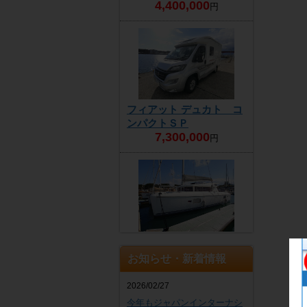
4,400,000
円
フィアット デュカト コ
ンパクトＳＰ
7,300,000
円
商談中
お知らせ・新着情報
2026/02/27
今年もジャパンインターナシ