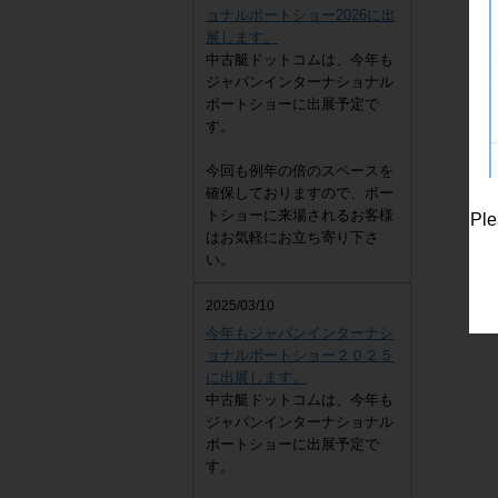
ョナルボートショー2026に出
展します。
中古艇ドットコムは、今年も
EZ
ジャパンインターナショナル
4,300,000
円
ボートショーに出展予定で
す。
今回も例年の倍のスペースを
確保しておりますので、ボー
トショーに来場されるお客様
Ple
はお気軽にお立ち寄り下さ
い。
2025/03/10
今年もジャパンインターナシ
ョナルボートショー２０２５
に出展します。
中古艇ドットコムは、今年も
ジャパンインターナショナル
ボートショーに出展予定で
す。