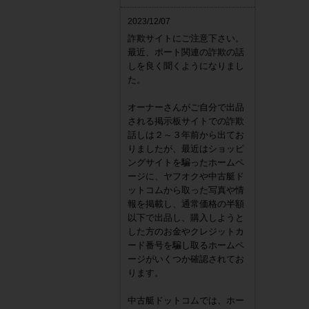
2023/12/07
詐欺サイトにご注意下さい。
最近、ボート関連の詐欺の話
しを良く聞くようになりまし
た。
オーナーさんがご自分で出品
される掲示板サイトでの詐欺
話しは２～３年前から出てお
りましたが、最近はショッピ
ングサイトを騙ったホームペ
ージに、ヤフオクや中古艇ド
ットコムから取った写真や情
報を掲載し、通常価格の半額
以下で出品し、購入しようと
した方のお金やクレジットカ
ード番号を騙し取るホームペ
ージがいくつか確認されてお
ります。
中古艇ドットコムでは、ホー