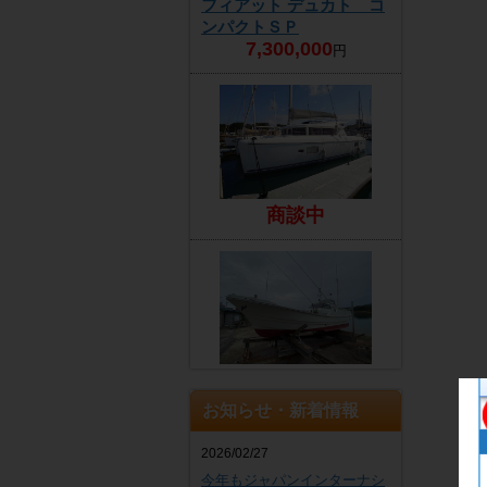
フィアット デュカト コ
ンパクトＳＰ
7,300,000
円
商談中
EZ
4,300,000
円
お知らせ・新着情報
2026/02/27
今年もジャパンインターナシ