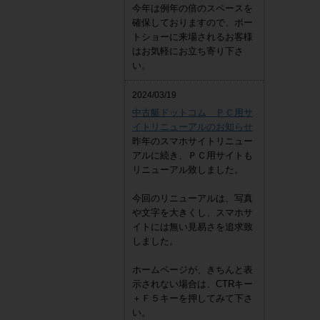
今年は例年の倍のスペースを
確保しておりますので、ボー
トショーに来場されるお客様
はお気軽にお立ち寄り下さ
い。
2024/03/19
中古艇ドットコム ＰＣ用サ
イトリニューアルのお知らせ
昨年のスマホサイトリニュー
アルに続き、ＰＣ用サイトも
リニューアル致しました。
今回のリニューアルは、写真
や文字を大きくし、スマホサ
イトには無い見易さを追求致
しました。
ホームページが、きちんと表
示されない場合は、CTRキー
＋Ｆ５キーを押してみて下さ
い。