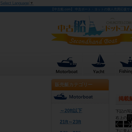
Select Language
▼
【中古船.com】 中古ボート・ヨットの個人売買応援サ
販売艇カテゴリー
掲載
～20ft以下
下記の写
右上の
21ft～23ft
下に並ん