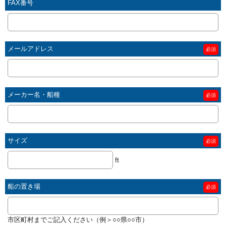
FAX番号
メールアドレス
必須
メーカー名・船種
必須
サイズ
必須
ft
船の置き場
必須
市区町村までご記入ください（例＞○○県○○市）