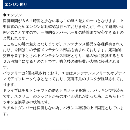
エンジン周り
◆エンジン
稼働時間が８６１時間と少ない事もこの艇の魅力の一つとなります。上
架保管のためエンジン始動確認は行っておりませんが、全く問題無い状
態とのことですので、一般的なオバーホールの時間まで安心できるもの
と思われます。
ここもこの艇の魅力となりますが、メンテナンス部品を各種保有されて
おり、今回はこの予備メンテナンス部品も含まれております。定期的に
交換を要するとされるメンテナンス部材となり、購入額に換算すると３
０万円相当になるとのことです。購入後の維持費が大幅に軽減されま
す。
バッテリーは2個搭載されており、１台はメンテナンスフリーのオプティ
マでアイソレータ付きとなっており、充電不足のリスクが軽減されてお
ります。
ドライブはチルトシャフトの磨きと再メッキを施し、パッキン交換済み
です。スクリューのシャフトからのオイル漏れがあった為、こちらもパ
ッキン交換済みの状態です。
※チルトダンパーは稼働しない為、バランス確認の上で固定としていま
す。