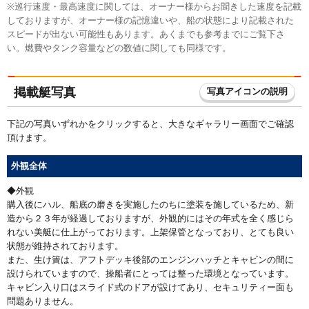
※巡行速度・最高速度に関しては、オーナー様からお聞きした速度を記載
しておりますが、オーナー様の記憶違いや、船の状態により記載された
スピードが出ない可能性もあります。あくまでも参考までにご覧下さ
い。燃費やタンク容量などの数値に関しても同様です。
掲載艇写真
写真アイコンの説明
下記の写真いずれかをクリックすると、大きなギャラリー画面でご確認
頂けます。
外観全体
◆外観
購入後にハル、船底の磨きを実施したのちに塗装を施しているため、新
造から２３年が経過しておりますが、外観的にはその年式を全く感じら
れない美艇に仕上がっております。上架保管となっており、とても良い
状態が維持されております。
また、生け簀は、アフトデッキ後部のエンジンハッチとキャビンの間に
設けられていますので、操船者にとっては整った環境となっています。
キャビン入り口はスライド式のドアが設けてあり、セキュリティー面も
問題ありません。