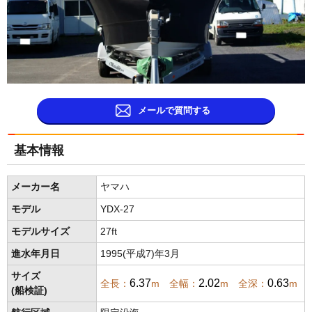
メールで質問する
基本情報
メーカー名
ヤマハ
モデル
YDX-27
モデルサイズ
27ft
進水年月日
1995(平成7)年3月
サイズ
6.37
2.02
0.63
全長：
m 全幅：
m 全深：
m
(船検証)