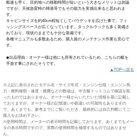
船速も早く、目的地への移動時間が短いという大きなメリットは勿論
ですが、天候急変時の帰港等でもその能力を実感出来ると思われま
す。
キャビンサイズを約40cm程短くしてバウデッキを広げた事で、フィ
ッシングスペースが広くなっています。タックルラックも多く装備さ
れており、現状のままでも十分な装備です。
各種マニュアルも多数あるため、購入後のメンテナンス作業も安心で
す。
◆出品理由：オーナー様は他にも所有されているため、こちらの艇を
手放す事にされたそうです。
▲TOPへ戻る
※上記に表示されたモデル名・サイズ年式・エンジン仕様・エンジン馬
力・燃料種類・速度・燃費などの数値は、中古艇ドットコムで確認を取
ったものではありません。オーナー様からいただいた情報を基に記載し
ておりますが、オーナー様の記憶違いや勘違いの可能性もありますの
で、あくまでも、参考までにご覧いただき、最終的には自己判断にてご
購入をお決め下さい。
※使用時間は、メーターの表示時間を記載しております。あくまでもメー
タの表示時間ですので、実際の使用時間を補償するものではありませ
ん。