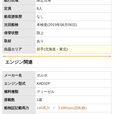
航行区域
限定沿海
定員
8人
船底塗装歴
なし
次回船検
本検査(2019年06月06日)
保管状態
陸上
取材
あり
出品エリア
岩手(北海道・東北)
エンジン関連
メーカー名
ボルボ
エンジン型式
KAD32P
燃料種類
ディーゼル
搭載数
1基
船検証記載馬力
145馬力 / 3,680rpm(回転数)