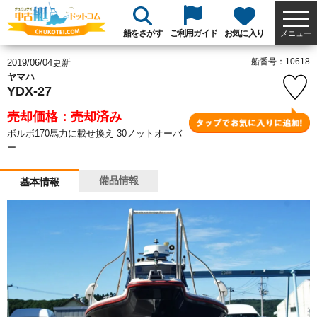
船をさがす
ご利用ガイド
お気に入り
メニュー
船番号：10618
2019/06/04更新
ヤマハ
YDX-27
売却価格：売却済み
ボルボ170馬力に載せ換え 30ノットオーバ
ー
備品情報
基本情報