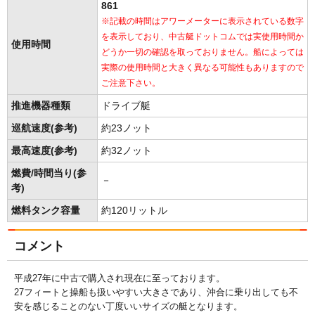
861
※記載の時間はアワーメーターに表示されている数字
を表示しており、中古艇ドットコムでは実使用時間か
使用時間
どうか一切の確認を取っておりません。船によっては
実際の使用時間と大きく異なる可能性もありますので
ご注意下さい。
推進機器種類
ドライブ艇
巡航速度(参考)
約23ノット
最高速度(参考)
約32ノット
燃費/時間当り(参
－
考)
燃料タンク容量
約120リットル
コメント
平成27年に中古で購入され現在に至っております。
27フィートと操船も扱いやすい大きさであり、沖合に乗り出しても不
安を感じることのない丁度いいサイズの艇となります。