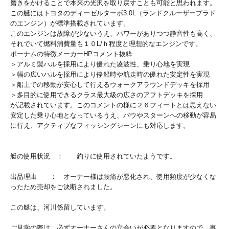
磨きをかけることで本来の光沢を取り戻すことも可能と思われます。
この艇にはトヨタのディーゼルターボ3.0L（ランドクルーザープラド
のエンジン）が標準搭載されています。
このエンジンは故障が少ないうえ、パワーがありつつ静音性も高く、
それでいて燃料消費量も１０L/ｈ程度と理想的なエンジンです。
ポーナムの特徴メーカーHPコメント抜粋
＞アルミ製ハルを採用により優れた凌波性、乗り心地を実現
＞幅の広いハルを採用により停船時や航走時の優れた安定性を実現
＞船上での移動が安心して行えるウォークアラウンドデッキを採用
＞多目的に使用できるクラス最大級の広さのアフトデッキを採用
が記載されています。このコメントの様に２６フィートとは思えない
安定した乗り心地となっているうえ、バウやスターンへの移動が容易
に行え、アクティブなフィッシングシーンにも対応します。
艇の使用状況 ： 釣りに使用されていたようです。
出品理由 ： オーナー様は腰痛が悪化され、使用頻度が少なくな
ったため売却をご決断されました。
この艇は、河川係留しています。
ご見学の際は、必ずオーナーさんの立会いが必要となりますので、事