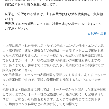
前に必ずお申し出をお願い致します。
試乗をご希望される場合は、上下架費用および燃料代実費をご負担願
います。
天候及び海上の状況によっては、試乗出来ない場合もありますので、
ご了承ください。
▲TOPへ戻る
※上記に表示されたモデル名・サイズ年式・エンジン仕様・エンジン馬
力・燃料種類・速度・燃費などの数値は、中古艇ドットコムで確認を取
ったものではありません。オーナー様からいただいた情報を基に記載し
ておりますが、オーナー様の記憶違いや勘違いの可能性もありますの
で、あくまでも、参考までにご覧いただき、最終的には自己判断にてご
購入をお決め下さい。
※使用時間は、メーターの表示時間を記載しております。あくまでもメー
タの表示時間ですので、実際の使用時間を補償するものではありませ
ん。
※巡行速度・最高速度に関しては、オーナー様からお聞きした速度を記載
しておりますが、オーナー様の記憶違いや、船の状態により記載された
スピードが出ない可能性もあります。あくまでも参考までにご覧下さ
い。燃費やタンク容量などの数値に関しても同様です。