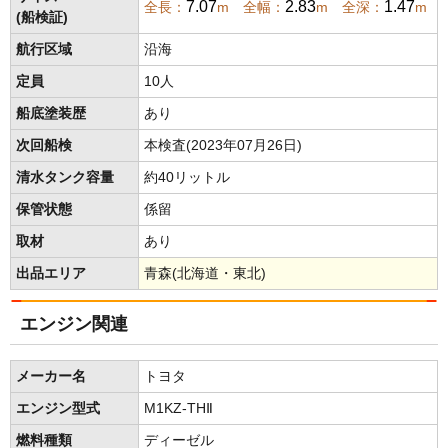
7.07
2.83
1.47
全長：
m 全幅：
m 全深：
m
(船検証)
航行区域
沿海
定員
10人
船底塗装歴
あり
次回船検
本検査(2023年07月26日)
清水タンク容量
約40リットル
保管状態
係留
取材
あり
出品エリア
青森(北海道・東北)
エンジン関連
メーカー名
トヨタ
エンジン型式
M1KZ-THⅡ
燃料種類
ディーゼル