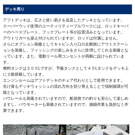
デッキ周り
アフトデッキは、広さと使い易さを追及したデッキとなっています。
スーパーウッド使用のユーティリティーブルワークには、ロッドキーパ
ーのベースプレート、フックプレート等が設置済みとなっています。
アウトリガーも据え付けられていますが、ロッドは付属しません。
さらにオプション装備としてキャビン入り口の左舷側にアウトステーシ
ョンを装備し、フィッシングの楽しみをさらに倍増してくれる装備とな
っています。また、電動リール用コンセントが両舷に設けられていま
す。
燃料タンクは２００Lですが、予備タンクとして４５Lタンクをデッキ上
に２個搭載しています。
エンジンルームはアフトデッキのチェア代わりとして使用できます。
生け簀もデッキウォッシュの流れ方向を切り替えることで強制循環が可
能となっています。
バウレールも装備されていますので、船首側での釣りも安心して楽しめ
ますし、バウモーターも装備されていますので、揚錨作業も負担なく作
業できます。