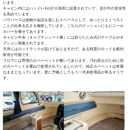
います。
キャビン内にはハンドﾚｰﾙが計６箇所に設置されていて、走行中の安全性
を高めています。
バウバースは仮眠や会話を楽しむスペースとして、ゆったりとくつろぐ
ことの出来る広さを確保しています。こちらのクッションにもビニール
カバーを被せてあります。
キャビン中央（キャプテンシート横）には折りたたみ式のテーブルがオ
プション装備されてます。
天井にはロッドラックが設けてありますので、ある程度のロッドを船内
保管が可能です。
フロアには専用のカペーペットが敷いてあります。汚れ防止のために別
のカーペットを重ねて使用されていましたので、純正カーペットは奇麗
なままとなっています。更に予備としてもう一式未使用品が有るそうで
す。