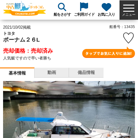
船をさがす
ご利用ガイド
お気に入り
メニュー
船番号：13435
2021/10/02掲載
トヨタ
ポーナム２６L
売却価格：売却済み
人気艇ですので早い者勝ち
動画
備品情報
基本情報