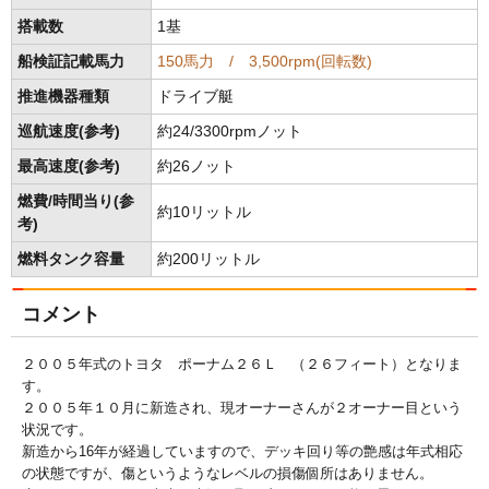
搭載数
1基
船検証記載馬力
150馬力 / 3,500rpm(回転数)
推進機器種類
ドライブ艇
巡航速度(参考)
約24/3300rpmノット
最高速度(参考)
約26ノット
燃費/時間当り(参
約10リットル
考)
燃料タンク容量
約200リットル
コメント
２００５年式のトヨタ ポーナム２６Ｌ （２６フィート）となりま
す。
２００５年１０月に新造され、現オーナーさんが２オーナー目という
状況です。
新造から16年が経過していますので、デッキ回り等の艶感は年式相応
の状態ですが、傷というようなレベルの損傷個所はありません。