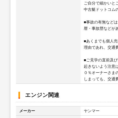
ご自分で細かいと
中古艇ドットコム
■事故の有無など
暦・事故歴などが
■あくまでも個人
理由であれ、交通
■ご見学の直前及
起きないよう注意
０％オーナーさま
しまっても、交通
エンジン関連
メーカー
ヤンマー