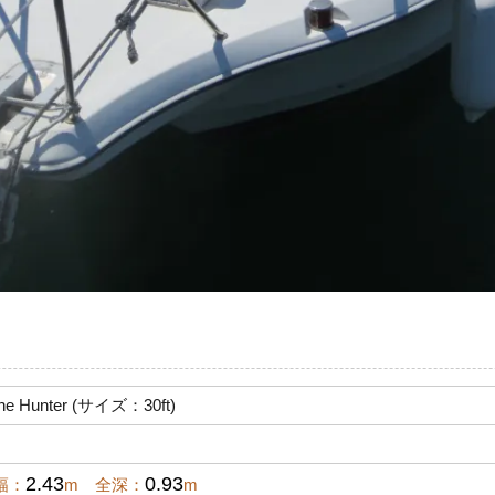
e Hunter (サイズ：30ft)
2.43
0.93
幅：
m 全深：
m