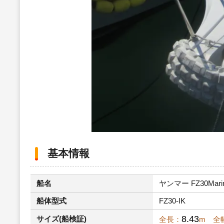
基本情報
船名
ヤンマー FZ30Marin
船体型式
FZ30-IK
8.43
サイズ(船検証)
全長：
m 全