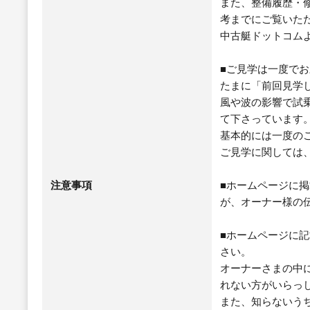
また、整備履歴・
考までにご覧いた
中古艇ドットコム
■ご見学は一度で
たまに「前回見学
風や波の影響で試
て下さっています
基本的には一度の
ご見学に関しては
注意事項
■ホームページに
が、オーナー様の
■ホームページに
さい。
オーナーさまの中
れない方がいらっ
また、知らないう