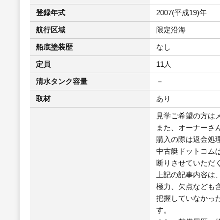
登録年式
2007(平成19)年
航行区域
限定沿海
船底塗装歴
なし
定員
11人
清水タンク容量
－
取材
あり
見学ご希望の方は
また、オーナーさ
購入の際は返金処
中古艇ドットコム
断りさせていただ
上記の記事内容は
極力、欠点なども
把握していなかっ
す。