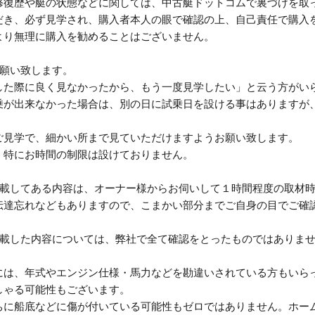
修復歴や艇の状態などに関しては、中古艇ドットコムで裏づけを取
だき、必ず見学され、購入者本人の眼で確認の上、自己責任で購入
より無理に購入を勧めることはございません。
お願い致します。
した際に良く見なかったから、もう一度見学したい」と云う方がい
乗が出来なかった場合は、別の日に試乗日を設ける事はありますが
。
ご見学で、細かい所まで見ていただけますようお願い致します。
、特にお時間の制限は設けておりません。
掲載してある内容は、オーナー様からお伺いして１時間程度の取材
伝達忘れなどもありますので、こまかい部分までご自身の目でご確
記載した内容については、弊社で全て確認をとったものではありま
には、年式やエンジン仕様・馬力などを勘違いされている方もいら
しゃる可能性もございます。
ちに船底などに傷が付いている可能性もゼロではありません。ホー