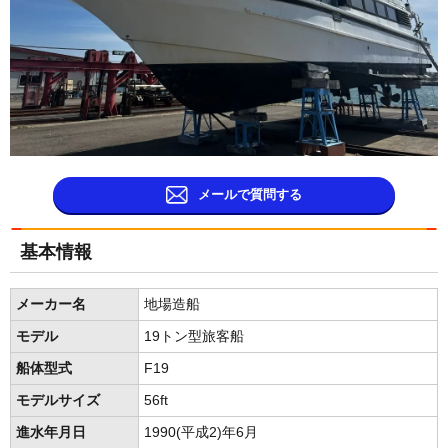
メールで質問する
基本情報
メーカー名
地場造船
モデル
19トン型旅客船
船体型式
F19
モデルサイズ
56ft
進水年月日
1990(平成2)年6月