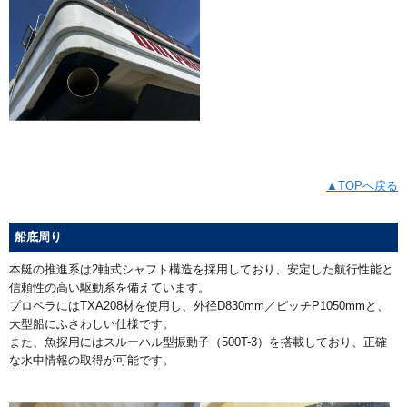
▲TOPへ戻る
船底周り
本艇の推進系は2軸式シャフト構造を採用しており、安定した航行性能と
信頼性の高い駆動系を備えています。
プロペラにはTXA208材を使用し、外径D830mm／ピッチP1050mmと、
大型船にふさわしい仕様です。
また、魚探用にはスルーハル型振動子（500T-3）を搭載しており、正確
な水中情報の取得が可能です。