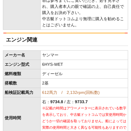
容は参考までにご覧いただき、必ず見学さ
れ、購入者本人の眼で確認の上、自己責任で
購入をお決め下さい。
中古艇ドットコムより無理に購入を勧めるこ
とはございません。
エンジン関連
メーカー名
ヤンマー
エンジン型式
6HYS-WET
燃料種類
ディーゼル
搭載数
2基
船検証記載馬力
612馬力 / 2,132rpm(回転数)
右：
9734.8
/ 左：
9733.7
※記載の時間はアワーメーターに表示されている数字
を表示しており、中古艇ドットコムでは実使用時間か
使用時間
どうか一切の確認を取っておりません。船によっては
実際の使用時間と大きく異なる可能性もありますので