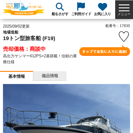
船をさがす
ご利用ガイド
お気に入り
メニュー
船番号：17830
2025/09/02更新
地場造船
19トン型旅客船 (F19)
売却価格：商談中
高出力ヤンマー612PS×2基搭載！信頼の業
務仕様
備品情報
基本情報