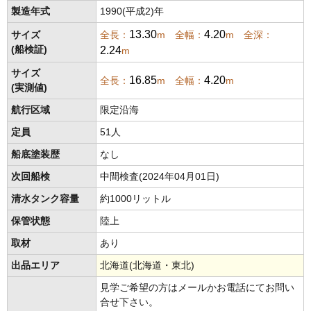
製造年式
1990(平成2)年
13.30
4.20
サイズ
全長：
m 全幅：
m 全深：
2.24
(船検証)
m
サイズ
16.85
4.20
全長：
m 全幅：
m
(実測値)
航行区域
限定沿海
定員
51人
船底塗装歴
なし
次回船検
中間検査(2024年04月01日)
清水タンク容量
約1000リットル
保管状態
陸上
取材
あり
出品エリア
北海道(北海道・東北)
見学ご希望の方はメールかお電話にてお問い
合せ下さい。