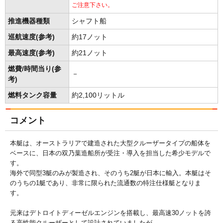
ご注意下さい。
推進機器種類
シャフト船
巡航速度(参考)
約17ノット
最高速度(参考)
約21ノット
燃費/時間当り(参
－
考)
燃料タンク容量
約2,100リットル
コメント
本艇は、オーストラリアで建造された大型クルーザータイプの船体を
ベースに、日本の双乃葉造船所が受注・導入を担当した希少モデルで
す。
海外で同型3艇のみが製造され、そのうち2艇が日本に輸入。本艇はそ
のうちの1艇であり、非常に限られた流通数の特注仕様艇となりま
す。
元来はデトロイトディーゼルエンジンを搭載し、最高速30ノットを誇
る高性能クルーザーとして設計されていましたが、