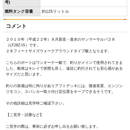
考)
燃料タンク容量
約125リットル
コメント
２０１０年（平成２２年）８月新造・進水のヤンマーサルパ２８
（LF28Z-IS）です。
２８フィートサイズウォークアラウンドタイプ艇となります。
こちらのボートはワンオーナー艇で、釣りがメインで使用されてきま
した、船体はキレイで状態も良く、遠征に釣行されても安心感がある
サイズだと思います。
釣りの装備は特に拘りがありアフトデッキには、微速装置、エンジン
リモコン、スパンカー取り付け定位置をキープできるそうです。
その他詳細は見学時ご確認下さい。
【ご見学・試乗など】
ご見学の際は、事前に必ずお申し出をお願い致します。