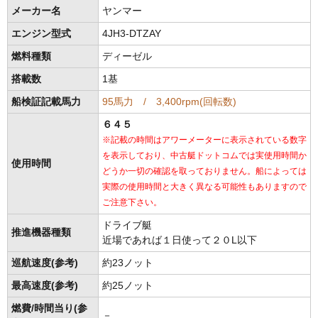
メーカー名
ヤンマー
エンジン型式
4JH3-DTZAY
燃料種類
ディーゼル
搭載数
1基
船検証記載馬力
95馬力 / 3,400rpm(回転数)
６４５
※記載の時間はアワーメーターに表示されている数字
を表示しており、中古艇ドットコムでは実使用時間か
使用時間
どうか一切の確認を取っておりません。船によっては
実際の使用時間と大きく異なる可能性もありますので
ご注意下さい。
ドライブ艇
推進機器種類
近場であれば１日使って２０L以下
巡航速度(参考)
約23ノット
最高速度(参考)
約25ノット
燃費/時間当り(参
－