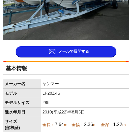
メールで質問する
基本情報
メーカー名
ヤンマー
モデル
LF28Z-IS
モデルサイズ
28ft
進水年月日
2010(平成22)年8月5日
サイズ
7.64
2.36
1.22
全長：
m 全幅：
m 全深：
m
(船検証)