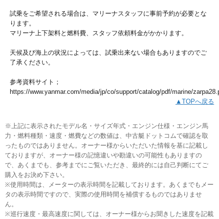
試乗をご希望される場合は、マリーナスタッフに事前予約が必要とな
ります。
マリーナ上下架料と燃料費、スタッフ依頼料金がかかります。
天候及び海上の状況によっては、試乗出来ない場合もありますのでご
了承ください。
参考資料サイト；
https://www.yanmar.com/media/jp/co/support/catalog/pdf/marine/zarpa28.
▲TOPへ戻る
※上記に表示されたモデル名・サイズ年式・エンジン仕様・エンジン馬
力・燃料種類・速度・燃費などの数値は、中古艇ドットコムで確認を取
ったものではありません。オーナー様からいただいた情報を基に記載し
ておりますが、オーナー様の記憶違いや勘違いの可能性もありますの
で、あくまでも、参考までにご覧いただき、最終的には自己判断にてご
購入をお決め下さい。
※使用時間は、メーターの表示時間を記載しております。あくまでもメー
タの表示時間ですので、実際の使用時間を補償するものではありませ
ん。
※巡行速度・最高速度に関しては、オーナー様からお聞きした速度を記載