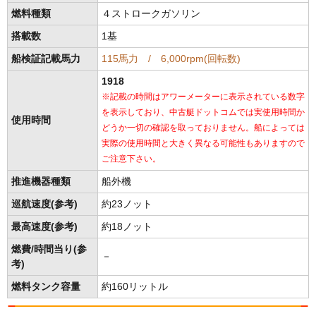
燃料種類
４ストロークガソリン
搭載数
1基
船検証記載馬力
115馬力 / 6,000rpm(回転数)
1918
※記載の時間はアワーメーターに表示されている数字
を表示しており、中古艇ドットコムでは実使用時間か
使用時間
どうか一切の確認を取っておりません。船によっては
実際の使用時間と大きく異なる可能性もありますので
ご注意下さい。
推進機器種類
船外機
巡航速度(参考)
約23ノット
最高速度(参考)
約18ノット
燃費/時間当り(参
－
考)
燃料タンク容量
約160リットル