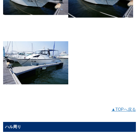
▲TOPへ戻る
ハル周り