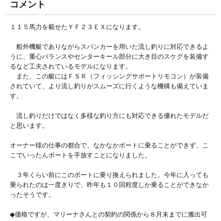
コメント
１１５馬力を載せたＹＦ２３ＥＸになります。
船外機艇でありながらスパンカーを用いた流し釣りに対応できるよ
うに、重心バランスやセンターキール部分に大き目のスケグを装備す
るなど工夫されているモデルになります。
また、この艇にはＦＳＲ（フィッシングサポートリモコン）が装備
されていて、より流し釣りがスムーズに行くような機構も備えていま
す。
流し釣りだけではなく多様な釣り方にも対応できる優れたモデルだ
と思います。
オーナー様の仕事の都合で、なかなかボートに乗ることができず、こ
こでいったんボートを手放すことになりました。
３年くらい前にこのボートに乗り換えられました。今年に入っても
乗られたのは一度きりで、昨年も１０回程度しか乗ることができなか
ったそうです。
◆価格ですが、マリーナさんとの契約の関係から８月末までに搬出可