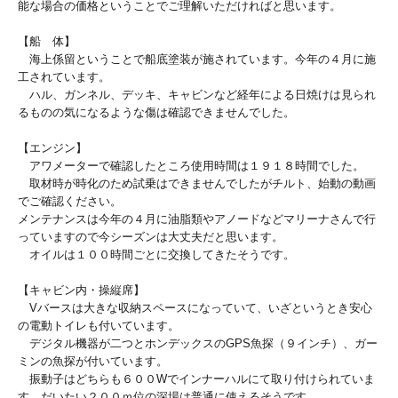
能な場合の価格ということでご理解いただければと思います。
【船 体】
海上係留ということで船底塗装が施されています。今年の４月に施
工されています。
ハル、ガンネル、デッキ、キャビンなど経年による日焼けは見られ
るものの気になるような傷は確認できませんでした。
【エンジン】
アワメーターで確認したところ使用時間は１９１８時間でした。
取材時が時化のため試乗はできませんでしたがチルト、始動の動画
でご確認ください。
メンテナンスは今年の４月に油脂類やアノードなどマリーナさんで行
っていますので今シーズンは大丈夫だと思います。
オイルは１００時間ごとに交換してきたそうです。
【キャビン内・操縦席】
Vバースは大きな収納スペースになっていて、いざというとき安心
の電動トイレも付いています。
デジタル機器が二つとホンデックスのGPS魚探（９インチ）、ガー
ミンの魚探が付いています。
振動子はどちらも６００Wでインナーハルにて取り付けられていま
す。だいたい２００ｍ位の深場は普通に使えるそうです。