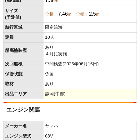
1.38
(船検証)
m
サイズ
7.46
2.5
全長：
m 全幅：
m
(予測値)
航行区域
限定沿海
定員
10人
あり
船底塗装歴
４月に実施
次回船検
中間検査(2026年06月16日)
保管状態
係留
取材
あり
出品エリア
静岡(中部)
エンジン関連
メーカー名
ヤマハ
エンジン型式
68V