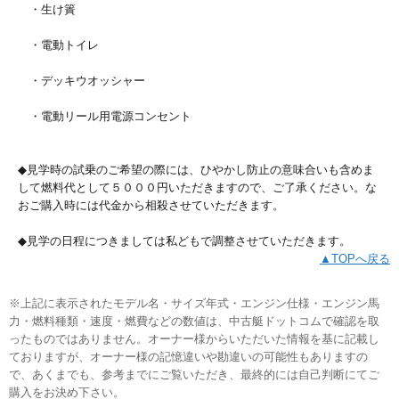
・生け簀
・電動トイレ
・デッキウオッシャー
・電動リール用電源コンセント
◆見学時の試乗のご希望の際には、ひやかし防止の意味合いも含めま
して燃料代として５０００円いただきますので、ご了承ください。な
おご購入時には代金から相殺させていただきます。
◆見学の日程につきましては私どもで調整させていただきます。
▲TOPへ戻る
※上記に表示されたモデル名・サイズ年式・エンジン仕様・エンジン馬
力・燃料種類・速度・燃費などの数値は、中古艇ドットコムで確認を取
ったものではありません。オーナー様からいただいた情報を基に記載し
ておりますが、オーナー様の記憶違いや勘違いの可能性もありますの
で、あくまでも、参考までにご覧いただき、最終的には自己判断にてご
購入をお決め下さい。