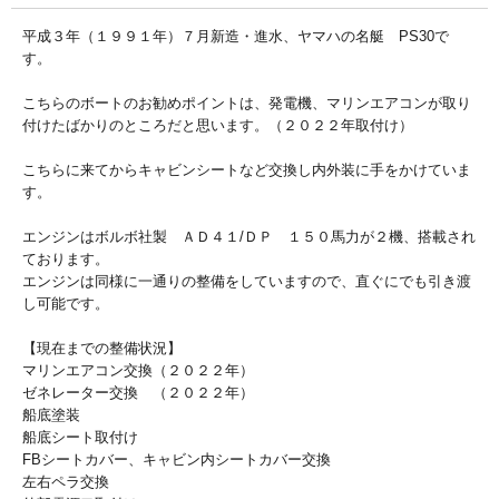
平成３年（１９９１年）７月新造・進水、ヤマハの名艇 PS30で
す。
こちらのボートのお勧めポイントは、発電機、マリンエアコンが取り
付けたばかりのところだと思います。（２０２２年取付け）
こちらに来てからキャビンシートなど交換し内外装に手をかけていま
す。
エンジンはボルボ社製 ＡＤ４１/ＤＰ １５０馬力が２機、搭載され
ております。
エンジンは同様に一通りの整備をしていますので、直ぐにでも引き渡
し可能です。
【現在までの整備状況】
マリンエアコン交換（２０２２年）
ゼネレーター交換 （２０２２年）
船底塗装
船底シート取付け
FBシートカバー、キャビン内シートカバー交換
左右ペラ交換