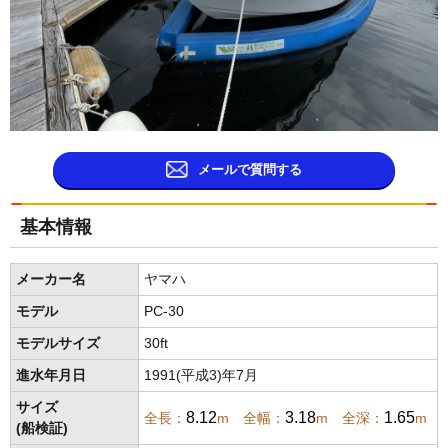
メールで質問する
基本情報
メーカー名
ヤマハ
モデル
PC-30
モデルサイズ
30ft
進水年月日
1991(平成3)年7月
サイズ
8.12
3.18
1.65
全長：
m 全幅：
m 全深：
m
(船検証)