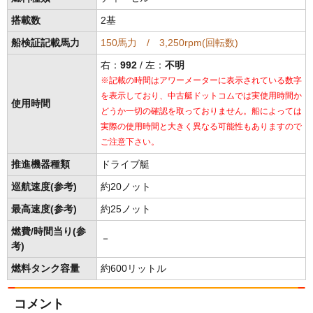
搭載数
2基
船検証記載馬力
150馬力 / 3,250rpm(回転数)
右：
992
/ 左：
不明
※記載の時間はアワーメーターに表示されている数字
を表示しており、中古艇ドットコムでは実使用時間か
使用時間
どうか一切の確認を取っておりません。船によっては
実際の使用時間と大きく異なる可能性もありますので
ご注意下さい。
推進機器種類
ドライブ艇
巡航速度(参考)
約20ノット
最高速度(参考)
約25ノット
燃費/時間当り(参
－
考)
燃料タンク容量
約600リットル
コメント