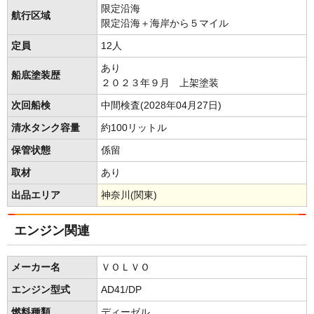
限定沿海
航行区域
限定沿海＋海岸から５マイル
定員
12人
あり
船底塗装歴
２０２３年９月 上架塗装
次回船検
中間検査(2028年04月27日)
清水タンク容量
約100リットル
保管状態
係留
取材
あり
出品エリア
神奈川(関東)
エンジン関連
メーカー名
ＶＯＬＶＯ
エンジン型式
AD41/DP
燃料種類
ディーゼル