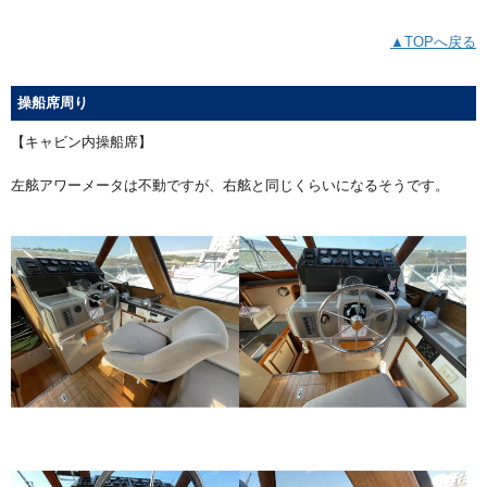
▲TOPへ戻る
操船席周り
【キャビン内操船席】
左舷アワーメータは不動ですが、右舷と同じくらいになるそうです。