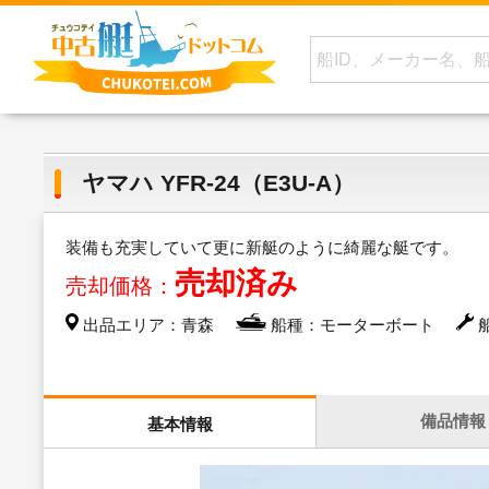
ヤマハ YFR-24（E3U-A）
装備も充実していて更に新艇のように綺麗な艇です。
売却済み
売却価格：
出品エリア：青森
船種：モーターボート
船
備品情報
基本情報