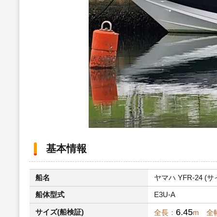
基本情報
船名
ヤマハ YFR-24 (サ
船体型式
E3U-A
6.45
サイズ(船検証)
全長：
m 全