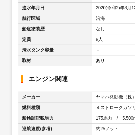
進水年月日
2020(令和2)年8月1
航行区域
沿海
船底塗装歴
なし
定員
8人
清水タンク容量
－
取材
あり
エンジン関連
メーカー
ヤマハ発動機（株
燃料種類
４ストロークガソ
船検証記載馬力
175馬力 / 5,500
巡航速度(参考)
約25ノット