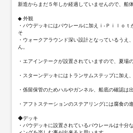
新造からまだ５年しか経過していませんので、船
◆ 外観
・バウデッキにはバウレールに加えｉ-Ｐｉｌｏｔ
そ
・ウォークアラウンド深い設計となっているうえ
ん。
・エアインテークが設置されていますので、夏場
・スターンデッキにはトランサムステップに加え
・係留保管のためハルやガンネル、船底の確認は
・アフトステーションのステアリングには腐食の
◆デッキ
・バウデッキに設置されているバウレールは十分
ィングを楽しむ事が出来ると思います。