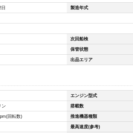
2日
製造年式
次回船検
保管状態
出品エリア
）
エンジン型式
リン
搭載数
rpm(回転数)
推進機器種類
最高速度(参考)