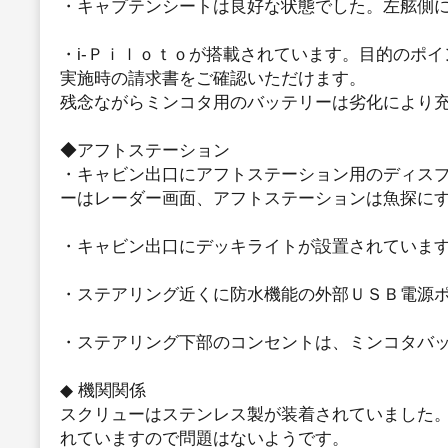
・キャプテンシートは良好な状態でした。左舷側
・i-Ｐｉｌｏｔｏが搭載されています。目的のポ
実施時の請求書をご確認いただけます。
残念ながらミンコタ用のバッテリーは劣化により
◆アフトステーション
・キャビン出口にアフトステーション用のディス
ーはレーダー画面、アフトステーションは魚探に
・キャビン出口にデッキライトが設置されていま
・ステアリング近くに防水機能の外部ＵＳＢ電源
・ステアリング下部のコンセントは、ミンコタバ
◆ 機関関係
スクリューはステンレス製が装着されていました
れていますので問題はないようです。