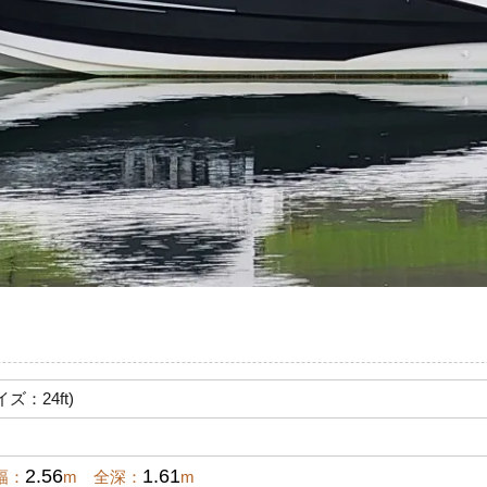
イズ：24ft)
2.56
1.61
幅：
m 全深：
m