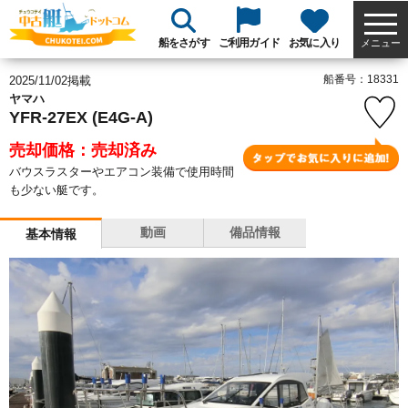
船をさがす
ご利用ガイド
お気に入り
メニュー
船番号：18331
2025/11/02掲載
ヤマハ
YFR-27EX (E4G-A)
売却価格：売却済み
バウスラスターやエアコン装備で使用時間
も少ない艇です。
動画
備品情報
基本情報