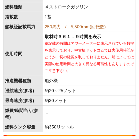
燃料種類
４ストロークガソリン
搭載数
1基
船検証記載馬力
250馬力 / 5,500rpm(回転数)
取材時３６１．９時間を表示
※記載の時間はアワーメーターに表示されている数字
を表示しており、中古艇ドットコムでは実使用時間か
使用時間
どうか一切の確認を取っておりません。船によっては
実際の使用時間と大きく異なる可能性もありますので
ご注意下さい。
推進機器種類
船外機
巡航速度(参考)
約20～25ノット
最高速度(参考)
約30ノット
燃費/時間当り(参
－
考)
燃料タンク容量
約350リットル