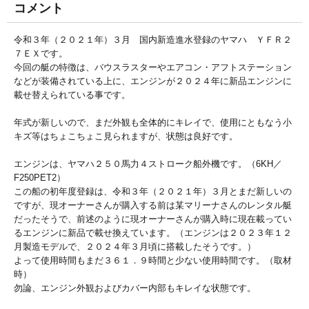
コメント
令和３年（２０２１年）３月 国内新造進水登録のヤマハ ＹＦＲ２
７ＥＸです。
今回の艇の特徴は、バウスラスターやエアコン・アフトステーション
などが装備されている上に、エンジンが２０２４年に新品エンジンに
載せ替えられている事です。
年式が新しいので、まだ外観も全体的にキレイで、使用にともなう小
キズ等はちょこちょこ見られますが、状態は良好です。
エンジンは、ヤマハ２５０馬力４ストローク船外機です。（6KH／
F250PET2）
この船の初年度登録は、令和３年（２０２１年）３月とまだ新しいの
ですが、現オーナーさんが購入する前は某マリーナさんのレンタル艇
だったそうで、前述のように現オーナーさんが購入時に現在載ってい
るエンジンに新品で載せ換えています。（エンジンは２０２３年１２
月製造モデルで、２０２４年３月頃に搭載したそうです。）
よって使用時間もまだ３６１．９時間と少ない使用時間です。（取材
時）
勿論、エンジン外観およびカバー内部もキレイな状態です。