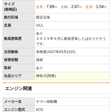
サイズ
7.89
2.67
1.54
全長：
m 全幅：
m 全深：
m
(船検証)
航行区域
限定沿海
定員
10人
あり
船底塗装歴
２０２５年９月に船底塗装したばかりだそう
です。
次回船検
本検査(2027年03月22日)
保管状態
係留
取材
あり
出品エリア
神奈川(関東)
エンジン関連
メーカー名
ヤマハ発動機
エンジン型式
6CG