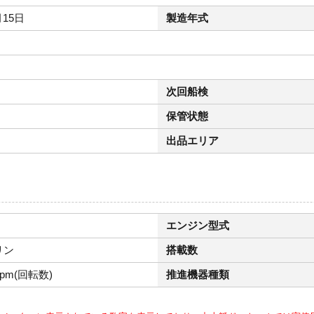
月15日
製造年式
次回船検
保管状態
出品エリア
エンジン型式
リン
搭載数
rpm(回転数)
推進機器種類