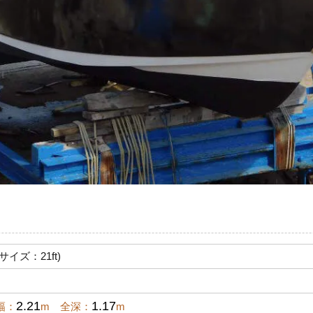
サイズ：21ft)
2.21
1.17
幅：
m 全深：
m