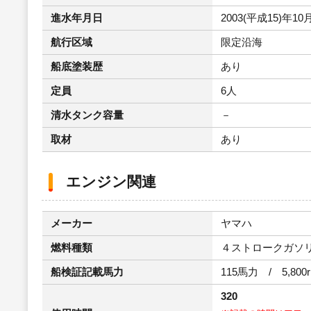
進水年月日
2003(平成15)年10
航行区域
限定沿海
船底塗装歴
あり
定員
6人
清水タンク容量
－
取材
あり
エンジン関連
メーカー
ヤマハ
燃料種類
４ストロークガソ
船検証記載馬力
115馬力 / 5,800
320