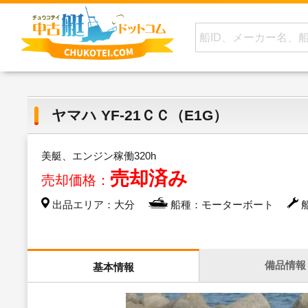
ヤマハ YF-21ＣＣ（E1G）
美艇、エンジン稼働320h
売却済み
売却価格：
出品エリア：大分
船種：モーターボート
船
備品情報
基本情報