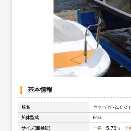
基本情報
船名
ヤマハ YF-21ＣＣ (
船体型式
E1G
5.78
サイズ(船検証)
全長：
m 全