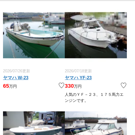
2026/07/26更新
2026/07/18更新
ヤマハ W-23
ヤマハ YF-23
65
330
万円
万円
人気のＹＦ－２３、１７５馬力エ
ンジンです。