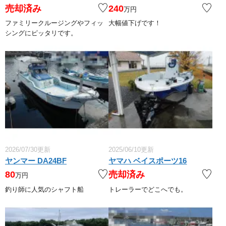
売却済み
240
万円
ファミリークルージングやフィッ
大幅値下げです！
シングにピッタリです。
2026/07/30更新
2025/06/10更新
ヤンマー DA24BF
ヤマハ ベイスポーツ16
80
売却済み
万円
釣り師に人気のシャフト船
トレーラーでどこへでも。