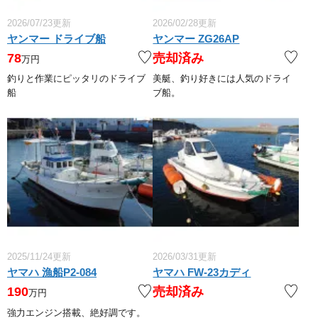
2026/07/23更新
2026/02/28更新
ヤンマー ドライブ船
ヤンマー ZG26AP
78
売却済み
万円
釣りと作業にピッタリのドライブ
美艇、釣り好きには人気のドライ
船
ブ船。
2025/11/24更新
2026/03/31更新
ヤマハ 漁船P2-084
ヤマハ FW-23カディ
190
売却済み
万円
強力エンジン搭載、絶好調です。