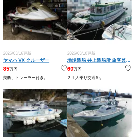
2026/03/16更新
2026/03/10更新
ヤマハ VX クルーザー
地場造船 井上造船所 旅客兼交通船
85
60
万円
万円
美艇、トレーラー付き。
３１人乗り交通船。