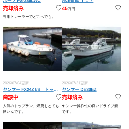
ホープ PS-335LWC
地場造船 Ｔ１７
売却済み
45
万円
専用トレーラーでどこへでも。
2026/07/04更新
2026/07/31更新
ヤンマー FX24Z I/B トップラン
ヤンマー DE30EZ
商談中
売却済み
人気のトップラン、燃費もとても
ヤンマー操作性の良いドライブ艇
良いんです。
です。