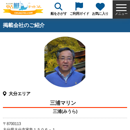
船をさがす
ご利用ガイド
お気に入り
メニュー
掲載会社のご紹介
大分エリア
三浦マリン
三浦(みうら)
〒8700113
大分県大分市家島１５０６－１