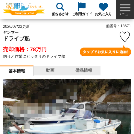
船をさがす
ご利用ガイド
お気に入り
メニュー
船番号：18671
2026/07/23更新
ヤンマー
ドライブ船
売却価格：78
万円
釣りと作業にピッタリのドライブ船
動画
備品情報
基本情報