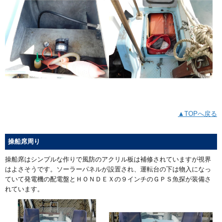
▲TOPへ戻る
操船席周り
操船席はシンプルな作りで風防のアクリル板は補修されていますが視界
はよさそうです。ソーラーパネルが設置され、運転台の下は物入になっ
ていて発電機の配電盤とＨＯＮＤＥＸの９インチのＧＰＳ魚探が装備さ
れています。