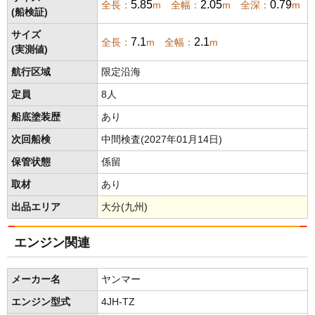
5.85
2.05
0.79
全長：
m 全幅：
m 全深：
m
(船検証)
サイズ
7.1
2.1
全長：
m 全幅：
m
(実測値)
航行区域
限定沿海
定員
8人
船底塗装歴
あり
次回船検
中間検査(2027年01月14日)
保管状態
係留
取材
あり
出品エリア
大分(九州)
エンジン関連
メーカー名
ヤンマー
エンジン型式
4JH-TZ