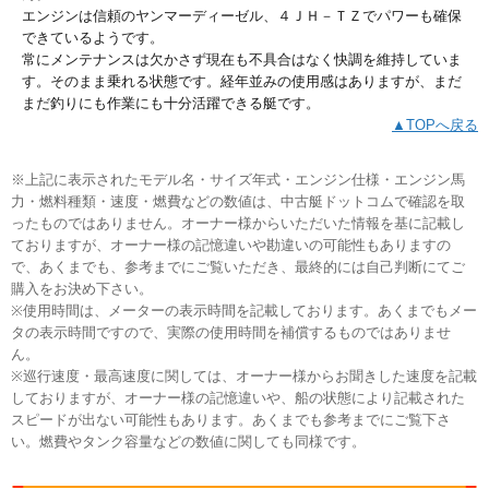
エンジンは信頼のヤンマーディーゼル、４ＪＨ－ＴＺでパワーも確保
できているようです。
常にメンテナンスは欠かさず現在も不具合はなく快調を維持していま
す。そのまま乗れる状態です。経年並みの使用感はありますが、まだ
まだ釣りにも作業にも十分活躍できる艇です。
▲TOPへ戻る
※上記に表示されたモデル名・サイズ年式・エンジン仕様・エンジン馬
力・燃料種類・速度・燃費などの数値は、中古艇ドットコムで確認を取
ったものではありません。オーナー様からいただいた情報を基に記載し
ておりますが、オーナー様の記憶違いや勘違いの可能性もありますの
で、あくまでも、参考までにご覧いただき、最終的には自己判断にてご
購入をお決め下さい。
※使用時間は、メーターの表示時間を記載しております。あくまでもメー
タの表示時間ですので、実際の使用時間を補償するものではありませ
ん。
※巡行速度・最高速度に関しては、オーナー様からお聞きした速度を記載
しておりますが、オーナー様の記憶違いや、船の状態により記載された
スピードが出ない可能性もあります。あくまでも参考までにご覧下さ
い。燃費やタンク容量などの数値に関しても同様です。