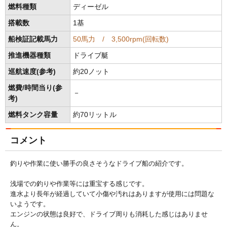
燃料種類
ディーゼル
搭載数
1基
船検証記載馬力
50馬力 / 3,500rpm(回転数)
推進機器種類
ドライブ艇
巡航速度(参考)
約20ノット
燃費/時間当り(参
－
考)
燃料タンク容量
約70リットル
コメント
釣りや作業に使い勝手の良さそうなドライブ船の紹介です。
浅場での釣りや作業等には重宝する感じです。
進水より長年が経過していて小傷や汚れはありますが使用には問題な
いようです。
エンジンの状態は良好で、ドライブ周りも消耗した感じはありませ
ん。